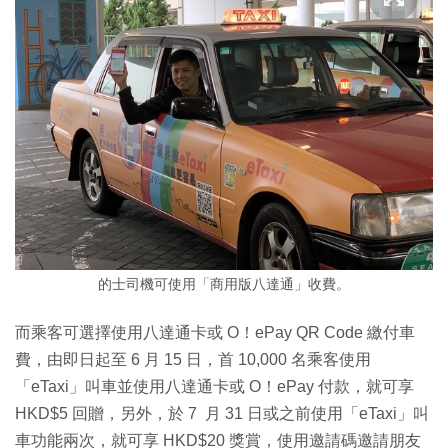
的士司機可使用「商用版八達通」收費。
而乘客可選擇使用八達通卡或 O！ePay QR Code 繳付車
費，由即日起至 6 月 15 日，首 10,000 名乘客使用
「eTaxi」叫車並使用八達通卡或 O！ePay 付款，就可享
HKD$5 回贈，另外，於 7 月 31 日或之前使用「eTaxi」叫
車功能兩次，就可享 HKD$20 獎賞，使用邀請碼邀請朋友