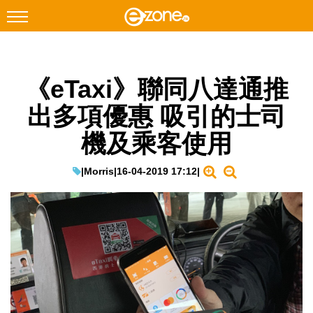
搜尋
《eTaxi》聯同八達通推
Facebook
Instagram
出多項優惠 吸引的士司
科技焦點
機及乘客使用
網絡生活
遊戲動漫
|
Morris
|
16-04-2019 17:12
|
教學評測
EduTech
IT Times
生成式AI與雲端應用
Enterprise Digital Transformation