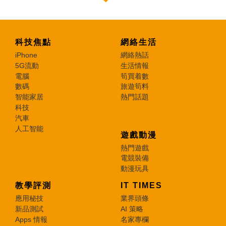
科技焦點
網絡生活
iPhone
網絡熱話
5G流動
生活情報
電腦
筍買着數
數碼
旅遊筍料
智能家居
熱門話題
科技
汽車
人工智能
遊戲動漫
熱門遊戲
電競裝備
動漫玩具
教學評測
IT TIMES
應用秘技
業界頭條
新品測試
AI 策略
Apps 情報
名家專欄