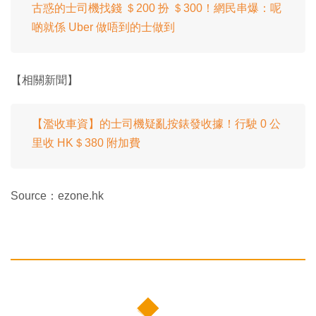
古惑的士司機找錢 ＄200 扮 ＄300！網民串爆：呢
啲就係 Uber 做唔到的士做到
【相關新聞】
【濫收車資】的士司機疑亂按錶發收據！行駛 0 公
里收 HK＄380 附加費
Source：ezone.hk