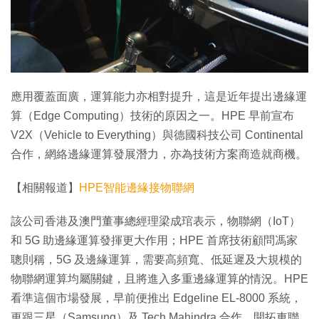
應用覆蓋面廣，運算能力亦相對提升，這是近年提出邊緣運
算（Edge Computing）技術的原因之一。HPE 早前宣布
V2X（Vehicle to Everything）與德國科技公司 Continental
合作，網絡邊緣運算發展潛力，亦為技術方案商造就商機。
【相關報道】
HPE智能邊緣接物聯網
該公司香港及澳門董事總經理梁成琯表示，物聯網（IoT）
和 5G 助邊緣運算發揮更大作用；HPE 首席技術顧問馮家
聰則稱，5G 及邊緣運算，需要高頻寬、低延遲及大規模的
物聯網運算均屬關鍵，且將進入多重邊緣運算的情況。HPE
看準這個市場發展，早前便推出 Edgeline EL-8000 系統，
更跟三星（Samsung）及 Tech Mahindra 合作，開拓車聯