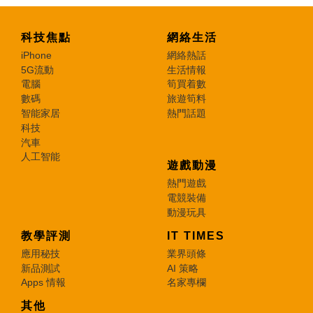
科技焦點
網絡生活
iPhone
網絡熱話
5G流動
生活情報
電腦
筍買着數
數碼
旅遊筍料
智能家居
熱門話題
科技
汽車
人工智能
遊戲動漫
熱門遊戲
電競裝備
動漫玩具
教學評測
IT TIMES
應用秘技
業界頭條
新品測試
AI 策略
Apps 情報
名家專欄
其他