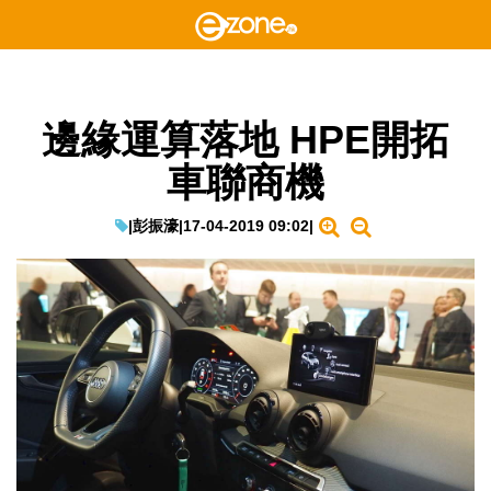
邊緣運算落地 HPE開拓
車聯商機
|
彭振濠
|
17-04-2019 09:02
|