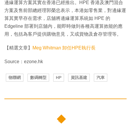
邊緣運算方案其實在香港已經推出。HPE 香港及澳門混合
方案及售前部總經理郭榮忠表示，本港如零售業，對邊緣運
算其實早存在需求，店舖將邊緣運算系統如 HPE 的
Edgeline 部署到店舖內，能即時做到各種高運算效能的應
用，包括為客戶提供購物意見，又或貨物及倉存管理等。
【精選文章】
Meg Whitman 卸任HPE執行長
Source：ezone.hk
物聯網
數碼轉型
HP
資訊基建
汽車