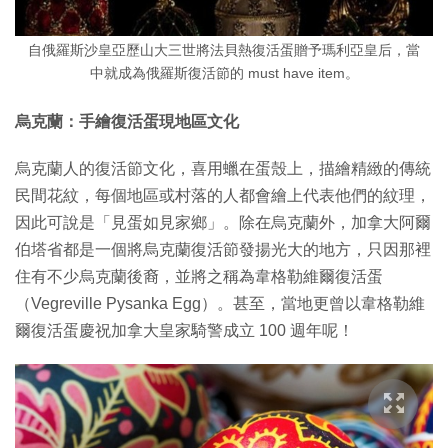
自俄羅斯沙皇亞歷山大三世將法貝熱復活蛋贈予瑪利亞皇后，當
中就成為俄羅斯復活節的 must have item。
烏克蘭：手繪復活蛋現地區文化
烏克蘭人的復活節文化，喜用蠟在蛋殼上，描繪精緻的傳統
民間花紋，每個地區或村落的人都會繪上代表他們的紋理，
因此可說是「見蛋如見家鄉」。除在烏克蘭外，加拿大阿爾
伯塔省都是一個將烏克蘭復活節發揚光大的地方，只因那裡
住有不少烏克蘭後裔，並將之稱為韋格勒維爾復活蛋
（Vegreville Pysanka Egg）。甚至，當地更曾以韋格勒維
爾復活蛋慶祝加拿大皇家騎警成立 100 週年呢！