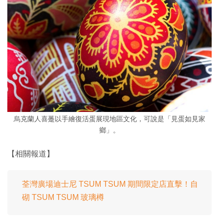
烏克蘭人喜躉以手繪復活蛋展現地區文化，可說是「見蛋如見家
鄉」。
【相關報道】
荃灣廣場迪士尼 TSUM TSUM 期間限定店直擊！自
砌 TSUM TSUM 玻璃樽