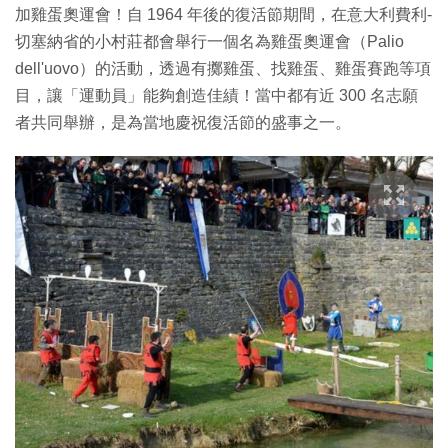
加雞蛋奧運會！自 1964 年後的復活節期間，在意大利費利-
切塞納省的小村莊都會舉行一個名為雞蛋奧運會（Palio
dell'uovo）的活動，透過有擲雞蛋、找雞蛋、雞蛋賽跑等項
目，讓「運動員」能夠創造佳績！當中都有近 300 名志願
者共同舉辦，是為當地慶祝復活節的盛事之一。