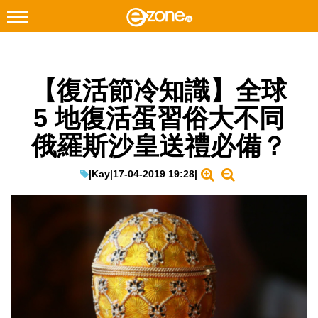
搜尋
【復活節冷知識】全球
Facebook
Instagram
5 地復活蛋習俗大不同
科技焦點
俄羅斯沙皇送禮必備？
網絡生活
遊戲動漫
|
Kay
|
17-04-2019 19:28
|
教學評測
EduTech
IT Times
生成式AI與雲端應用
Enterprise Digital Transformation