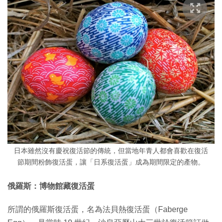
日本雖然沒有慶祝復活節的傳統，但當地年青人都會喜歡在復活
節期間粉飾復活蛋，讓「日系復活蛋」成為期間限定的產物。
俄羅斯：博物館藏復活蛋
所謂的俄羅斯復活蛋，名為法貝熱復活蛋（Faberge