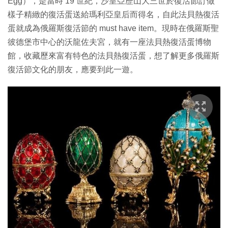
Egg），是當時 19 世紀，沙皇亞歷山大三世於復活節訂做
樣子精緻的復活蛋送給瑪利亞皇后而得名，自此法貝熱復活
蛋就成為俄羅斯復活節的 must have item。現時在俄羅斯聖
彼德堡市中心的沃龍佐夫宮，就有一座法貝熱復活蛋博物
館，收藏歷來富有特色的法貝熱復活蛋，想了解更多俄羅斯
復活節文化的朋友，應要到此一遊。