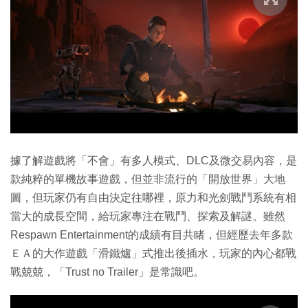
據了解遊戲將「不會」有多人模式、DLC及微交易內容，是
款純粹的單機故事遊戲，但並非流行的「開放世界」大地
圖，但玩家仍有自由決定往哪裡，原力和光劍戰鬥系統有相
當大的成長空間，給玩家專注在戰鬥、探索及解謎。雖然
Respawn Entertainment的成績有目共睹，但經歷去年多款
ＥＡ的大作遊戲「滑鐵爐」式推出後插水，玩家的內心都戰
戰兢兢，「Trust no Trailer」是常識吧。