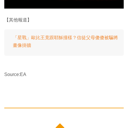
【其他報道】
「星戰」歐比王竟跟耶穌撞樣？信徒父母傻傻被騙將
畫像掛牆
Source:EA