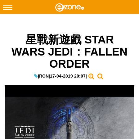
搜尋
星戰新遊戲 STAR
Facebook
Instagram
WARS JEDI：FALLEN
科技焦點
ORDER
網絡生活
遊戲動漫
|
RON
|
17-04-2019 20:07
|
教學評測
EduTech
IT Times
生成式AI與雲端應用
Enterprise Digital Transformation