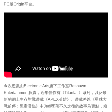
PC版Origin平台。
今次遊戲由Electronic Arts旗下工作室Respawn
Entertainment負責，近年佳作有《Titanfall》系列，以及最
新的網上生存對戰遊戲《APEX英雄》。遊戲將以《星球大
戰前傳：黑帝君臨》中Jedi墜落不久之後的故事為賣點，粉