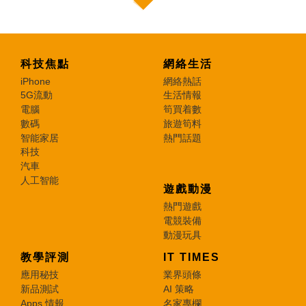
科技焦點
網絡生活
iPhone
網絡熱話
5G流動
生活情報
電腦
筍買着數
數碼
旅遊筍料
智能家居
熱門話題
科技
汽車
人工智能
遊戲動漫
熱門遊戲
電競裝備
動漫玩具
教學評測
IT TIMES
應用秘技
業界頭條
新品測試
AI 策略
Apps 情報
名家專欄