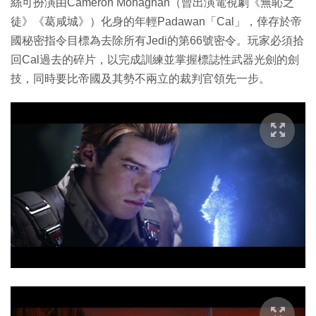
絲可扮演由Cameron Monaghan（曾出演電視劇《無恥之
徒》《葛咸城》）化身的年輕Padawan「Cal」，倖存於帝
國秘密指令目標為去除所有Jedi的第66號密令。玩家必須拾
回Cal過去的碎片，以完成訓練並掌握標誌性武器光劍的劍
技，同時要比帝國及其勢不兩立的裁判官領先一步。