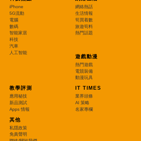
iPhone
網絡熱話
5G流動
生活情報
電腦
筍買着數
數碼
旅遊筍料
智能家居
熱門話題
科技
汽車
人工智能
遊戲動漫
熱門遊戲
電競裝備
動漫玩具
教學評測
IT TIMES
應用秘技
業界頭條
新品測試
AI 策略
Apps 情報
名家專欄
其他
私隱政策
免責聲明
聯絡/關於我們