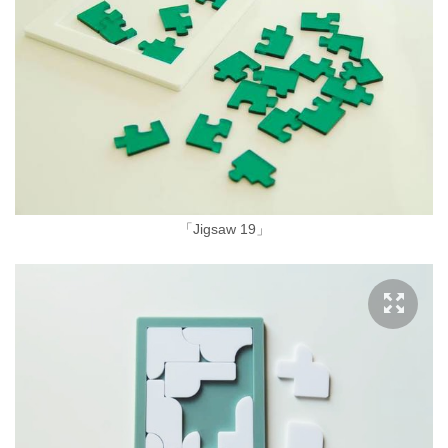
「Jigsaw 19」