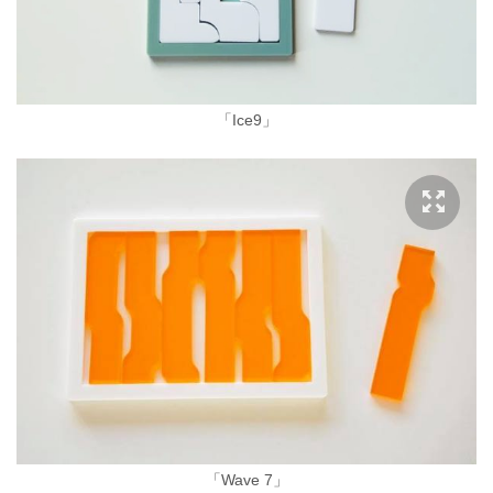
「Ice9」
「Wave 7」