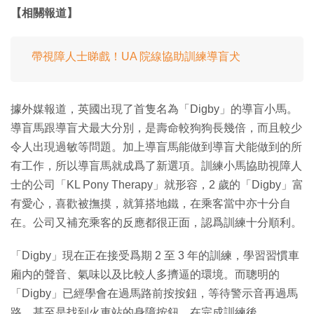
【相關報道】
帶視障人士睇戲！UA 院線協助訓練導盲犬
據外媒報道，英國出現了首隻名為「Digby」的導盲小馬。
導盲馬跟導盲犬最大分別，是壽命較狗狗長幾倍，而且較少
令人出現過敏等問題。加上導盲馬能做到導盲犬能做到的所
有工作，所以導盲馬就成爲了新選項。訓練小馬協助視障人
士的公司「KL Pony Therapy」就形容，2 歲的「Digby」富
有愛心，喜歡被撫摸，就算搭地鐵，在乘客當中亦十分自
在。公司又補充乘客的反應都很正面，認爲訓練十分順利。
「Digby」現在正在接受爲期 2 至 3 年的訓練，學習習慣車
廂内的聲音、氣味以及比較人多擠逼的環境。而聰明的
「Digby」已經學會在過馬路前按按鈕，等待警示音再過馬
路，甚至是找到火車站的身障按鈕。在完成訓練後，