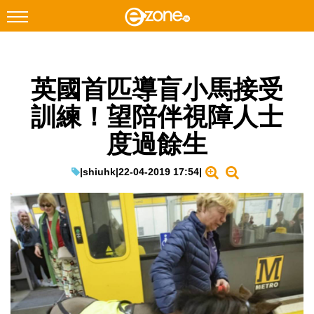
搜尋
英國首匹導盲小馬接受
Facebook
Instagram
訓練！望陪伴視障人士
科技焦點
度過餘生
網絡生活
遊戲動漫
|
shiuhk
|
22-04-2019 17:54
|
教學評測
EduTech
IT Times
生成式AI與雲端應用
Enterprise Digital Transformation