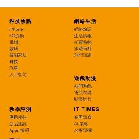
科技焦點
網絡生活
iPhone
網絡熱話
5G流動
生活情報
電腦
筍買着數
數碼
旅遊筍料
智能家居
熱門話題
科技
汽車
人工智能
遊戲動漫
熱門遊戲
電競裝備
動漫玩具
教學評測
IT TIMES
應用秘技
業界頭條
新品測試
AI 策略
Apps 情報
名家專欄