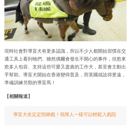
特集
現時社會對導盲犬有更多認識，所以不少人都開始習慣在交
通工具上看到牠們。雖然偶爾會發生不開心的事件，但愈來
愈多人包容、支持這些可愛又盡責的工作犬，甚至會主動出
手幫助。導盲犬開始在香港變得普及，而英國就諗得更遠，
準備訓練另類的導盲馬！
【相關報道】
導盲犬坐定定陪睇戲！視障人一樣可以輕鬆入戲院