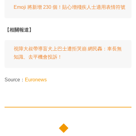
Emoji 將新增 230 個！貼心增殘疾人士適用表情符號
【相關報道】
視障大叔帶導盲犬上巴士遭拒哭崩 網民轟：車長無
知識、去平機會投訴！
Source：
Euronews