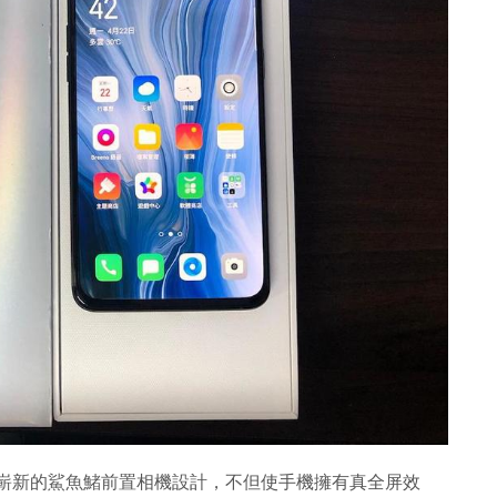
用了嶄新的鯊魚鯺前置相機設計，不但使手機擁有真全屏效