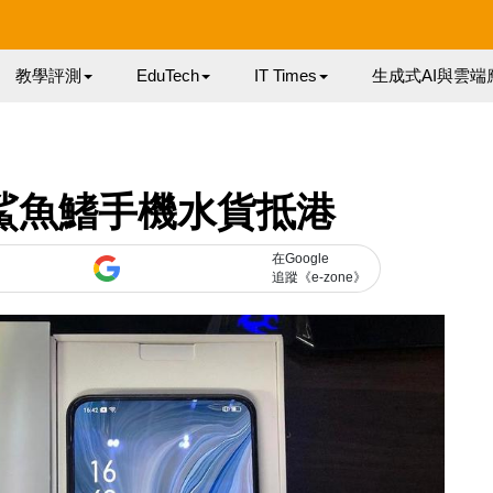
教學評測
EduTech
IT Times
生成式AI與雲端
O 鯊魚鰭手機水貨抵港
在Google
追蹤《e-zone》