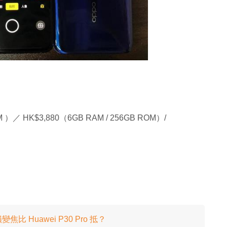
 ）／ HK$3,880（6GB RAM / 256GB ROM）/
焦比 Huawei P30 Pro 抵？