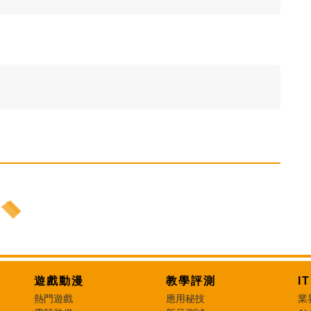
遊戲動漫
教學評測
I
熱門遊戲
應用秘技
業