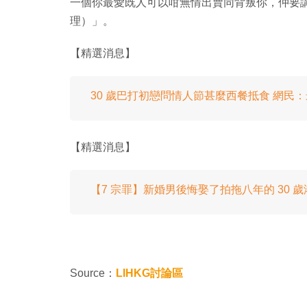
一個你最愛既人可以咁無情出賣同背叛你，仲要講
理）」。
【精選消息】
30 歲巴打初戀問情人節甚麼西餐抵食 網民
【精選消息】
【7 宗罪】新婚男後悔娶了拍拖八年的 30 歲
Source：
LIHKG討論區