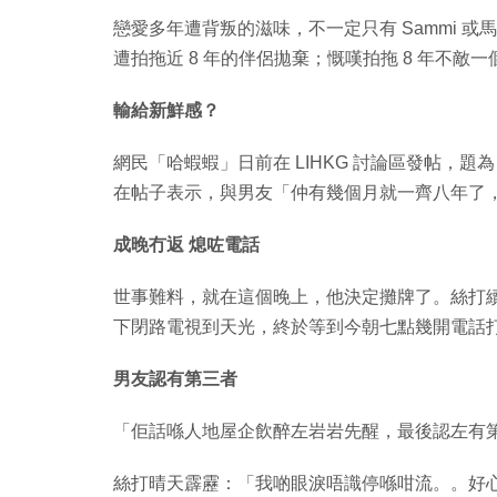
戀愛多年遭背叛的滋味，不一定只有 Sammi 
遭拍拖近 8 年的伴侶拋棄；慨嘆拍拖 8 年不敵
輸給新鮮感？
網民「哈蝦蝦」日前在 LIHKG 討論區發帖，
在帖子表示，與男友「仲有幾個月就一齊八年了
成晚冇返 熄咗電話
世事難料，就在這個晚上，他決定攤牌了。絲打
下閉路電視到天光，終於等到今朝七點幾開電話
男友認有第三者
「佢話喺人地屋企飲醉左岩岩先醒，最後認左有
絲打晴天霹靂：「我啲眼淚唔識停喺咁流。。好