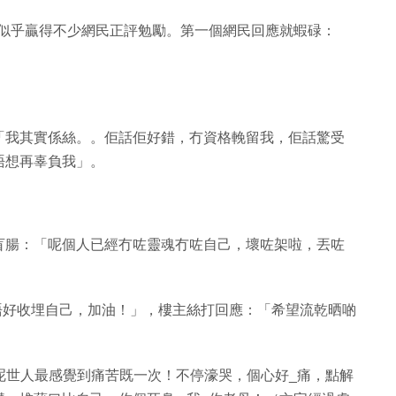
；絲打似乎贏得不少網民正評勉勵。第一個網民回應就蝦碌：
「我其實係絲。。佢話佢好錯，冇資格輓留我，佢話驚受
唔想再辜負我」。
盲腸：「呢個人已經冇咗靈魂冇咗自己，壞咗架啦，丟咗
唔好收埋自己，加油！」，樓主絲打回應：「希望流乾晒啲
我呢世人最感覺到痛苦既一次！不停濠哭，個心好_痛，點解