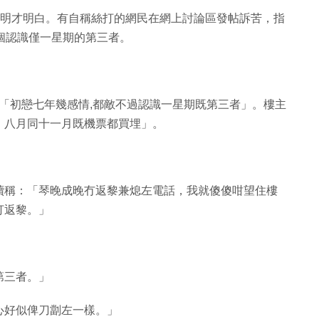
或馬明才明白。有自稱絲打的網民在網上討論區發帖訴苦，指
一個認識僅一星期的第三者。
題為「初戀七年幾感情,都敵不過認識一星期既第三者」。樓主
，八月同十一月既機票都買埋」。
續稱：「琴晚成晚冇返黎兼熄左電話，我就傻傻咁望住樓
打返黎。」
第三者。」
心好似俾刀劏左一樣。」