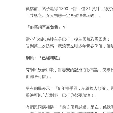
截稿前，帖子贏得 1300 正評，僅 31 負評
「共勉之。女人初戀一定會覺得未玩夠」。
「佢唔想再辜負我」？
當小記都以為樓主是巴打，樓主居然彩蛋回應：
唔到第二次誘惑，我浪費左咁多年青春俾佢，佢
網民：「已經壞咗」
有網民疑借用歌手許志安的記招道歉言論，突破
佢都唔可惜」。
另有網民表示：「9 年揮手區，記得揾人傾訴，
眼淚可以忘記到佢，巴打你都要加油！」
有網民同病相憐：「前 2 個月試過。呆左，係