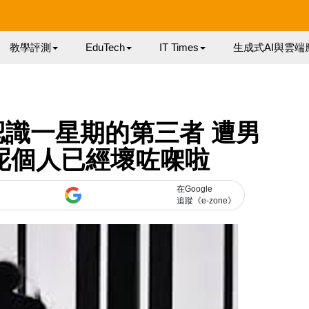
教學評測
EduTech
IT Times
生成式AI與雲端
認識一星期的第三者 遭男
呢個人已經壞咗㗎啦
在Google
追蹤《e-zone》