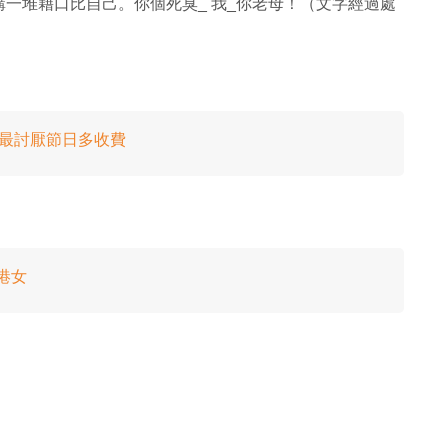
一堆藉口比自己。你個死臭_ 我_你老母！（文字經過處
：最討厭節日多收費
港女