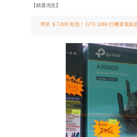
【精選消息】
劈至 ＄7,000 有找！ GTX 1060 打機筆電新