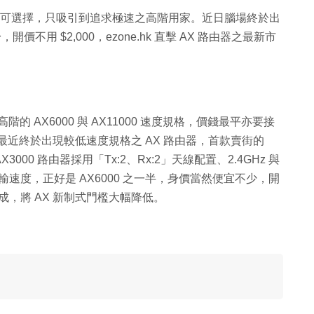
號可選擇，只吸引到追求極速之高階用家。近日腦場終於出
開價不用 $2,000，ezone.hk 直擊 AX 路由器之最新市
階的 AX6000 與 AX11000 速度規格，價錢最平亦要接
。最近終於出現較低速度規格之 AX 路由器，首款賣街的
這款 AX3000 路由器採用「Tx:2、Rx:2」天線配置、2.4GHz 與
bps 傳輸速度，正好是 AX6000 之一半，身價當然便宜不少，開
兩三成，將 AX 新制式門檻大幅降低。