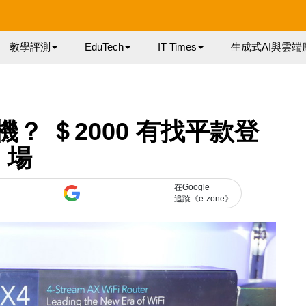
教學評測
EduTech
IT Times
生成式AI與雲端
？ ＄2000 有找平款登
場
在Google
追蹤《e-zone》