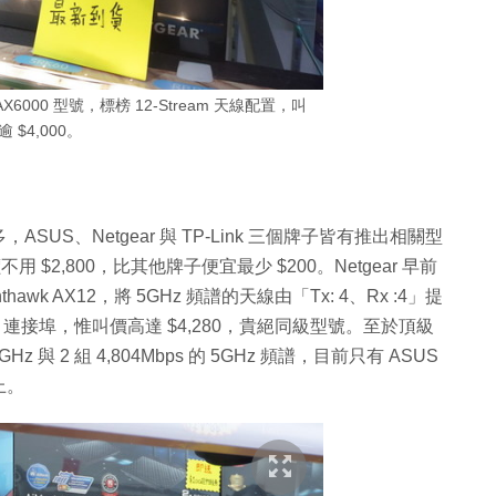
 AX6000 型號，標榜 12-Stream 天線配置，叫
逾 $4,000。
ASUS、Netgear 與 TP-Link 三個牌子皆有推出相關型
市價不用 $2,800，比其他牌子便宜最少 $200。Netgear 早前
thawk AX12，將 5GHz 頻譜的天線由「Tx: 4、Rx :4」提
g LAN 連接埠，惟叫價高達 $4,280，貴絕同級型號。至於頂級
4GHz 與 2 組 4,804Mbps 的 5GHz 頻譜，目前只有 ASUS
上。