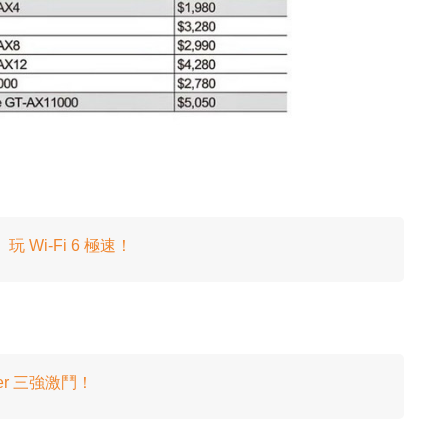
玩 Wi-Fi 6 極速！
uter 三強激鬥！