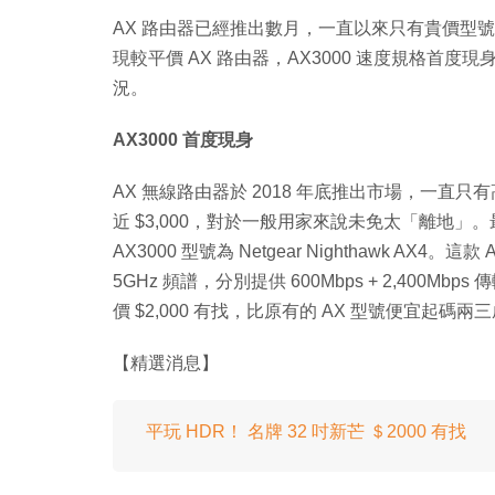
AX 路由器已經推出數月，一直以來只有貴價型
現較平價 AX 路由器，AX3000 速度規格首度現身，
況。
AX3000 首度現身
AX 無線路由器於 2018 年底推出市場，一直只有高
近 $3,000，對於一般用家來說未免太「離地」
AX3000 型號為 Netgear Nighthawk AX4。
5GHz 頻譜，分別提供 600Mbps + 2,400M
價 $2,000 有找，比原有的 AX 型號便宜起碼
【精選消息】
平玩 HDR！ 名牌 32 吋新芒 ＄2000 有找