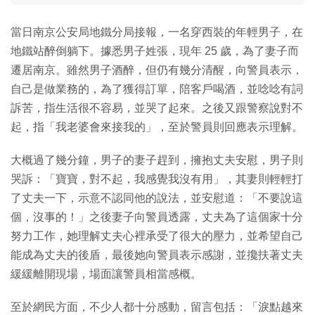
當日南京公安局地鐵分局接報，一名穿西裝的年輕男子，在
地鐵站醉倒躺下。據悉男子姓張，現年 25 歲，為了妻子而
遷居南京。雖然男子酒醉，但仍有幾分清醒，向警員表示，
自己是做業務的，為了獲得訂單，陪客戶喝酒，並唸唸有詞
訴苦，指生活很不容易，並哭了起來。之後又跟警察說對不
起，指「我老婆會來接我的」，至於警員則回應表示理解。
大概過了幾分鐘，男子的妻子趕到，擁抱丈夫安慰，男子則
哭訴：「寶寶，對不起，我感覺我沒有用」，其妻則輕輕打
了丈夫一下，示意不認同他的說法，並安慰道：「不要說這
個，沒事的！」之後妻子向警員透露，丈夫為了這個家十分
努力工作，她理解丈夫心裡承受了很大的壓力，並希望自己
能成為丈夫的後盾，最後她向警員表示感謝，並攙扶著丈夫
緩緩離開現場，場面讓警員相當感概。
至於網民方面，不少人都十分感動，留言包括：「淚點越來