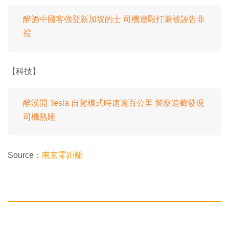
醉酒中國客強登新加坡的士 司機遭毆打兼被誣告非
禮
【科技】
醉漢開 Tesla 自駕模式時速逾百公里 警察追截發現
司機熟睡
Source：
南京零距離