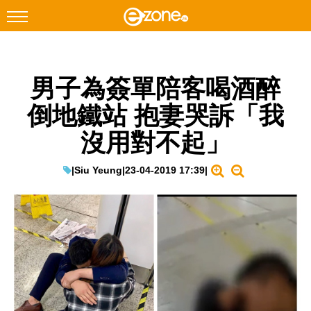
搜尋
男子為簽單陪客喝酒醉
Facebook
Instagram
倒地鐵站 抱妻哭訴「我
科技焦點
沒用對不起」
網絡生活
遊戲動漫
|
Siu Yeung
|
23-04-2019 17:39
|
教學評測
EduTech
IT Times
生成式AI與雲端應用
Enterprise Digital Transformation