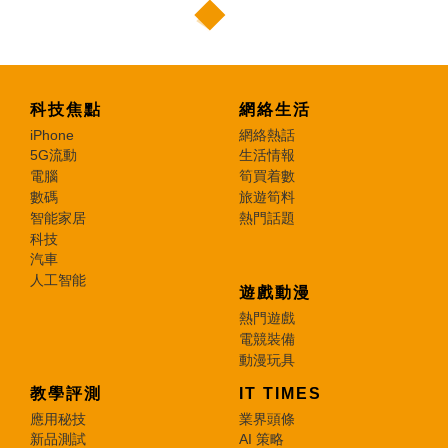
科技焦點
網絡生活
iPhone
網絡熱話
5G流動
生活情報
電腦
筍買着數
數碼
旅遊筍料
智能家居
熱門話題
科技
汽車
人工智能
遊戲動漫
熱門遊戲
電競裝備
動漫玩具
教學評測
IT TIMES
應用秘技
業界頭條
新品測試
AI 策略