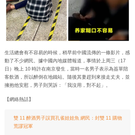
特集
生活總會有不容易的時候，稍早前中國流傳的一條影片，感
動了不少網民。據中國內地媒體報道，事情於上周三（17
日）晚上 10 時許在南京發生，當時一名男子表示為簽單陪
客飲酒，所以醉倒在地鐵站。隨後其妻趕到來接走丈夫，並
擁抱他安慰，男子則哭訴：「我沒用，對不起」。
【網絡熱話】
雙 11 醉酒男子誤買孔雀娃娃魚 網民：封雙 11 購物
荒謬冠軍