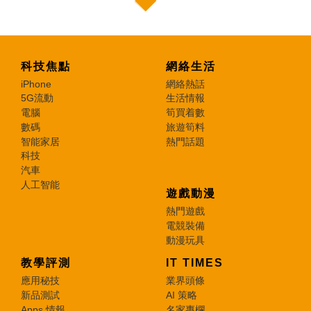
科技焦點
網絡生活
iPhone
網絡熱話
5G流動
生活情報
電腦
筍買着數
數碼
旅遊筍料
智能家居
熱門話題
科技
汽車
人工智能
遊戲動漫
熱門遊戲
電競裝備
動漫玩具
教學評測
IT TIMES
應用秘技
業界頭條
新品測試
AI 策略
Apps 情報
名家專欄