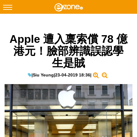
搜尋
Apple 遭入稟索償 78 億
Facebook
Instagram
港元！臉部辨識誤認學
科技焦點
生是賊
網絡生活
遊戲動漫
|
Siu Yeung
|
23-04-2019 18:36
|
教學評測
EduTech
IT Times
生成式AI與雲端應用
Enterprise Digital Transformation