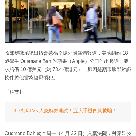
特集
臉部辨識系統出錯會惹禍？據外國媒體報道，美國紐約 18
歲學生 Ousmane Bah 對蘋果（Apple）公司作出起訴，要
求賠償 10 億美元（約 78.4 億港元），原因是蘋果臉部辨識
軟件將他當為盜竊慣犯。
【科技】
3D 打印 Vs 人臉解鎖測試！五大手機四款被騙！
Ousmane Bah 於本周一（4 月 22 日）入稟法院，對蘋果公