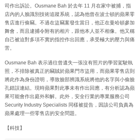
司作出訴訟。Ousmane Bah 於去年 11 月在家中被捕，指
店內的人臉識別技術追蹤系統，認為他曾在波士頓的蘋果零
售店進行偷竊。不過在盜竊案發生當日，他正在曼哈頓參加
舞會，而且逮捕令附有的相片，跟他本人並不相像。他又稱
自己被迫對多項不實的指控作出回應，承受極大的壓力與痛
苦。
Ousmane Bah 表示過往曾遺失一張沒有照片的學習駕駛執
照，不排除被真正的竊賊於蘋果門市盜用，而蘋果零售店則
將此作為身份證明，導致臉部辨識系統將他的名字與小偷臉
孔錯誤連結。現時蘋果對此事未有作出回應，有分析認為蘋
果可能會作出庭外和解。此外，安全行業的專業服務公司
Security Industry Specialists 同樣被提告，因該公司負責為
蘋果處理一些零售店的安全問題。
【科技】