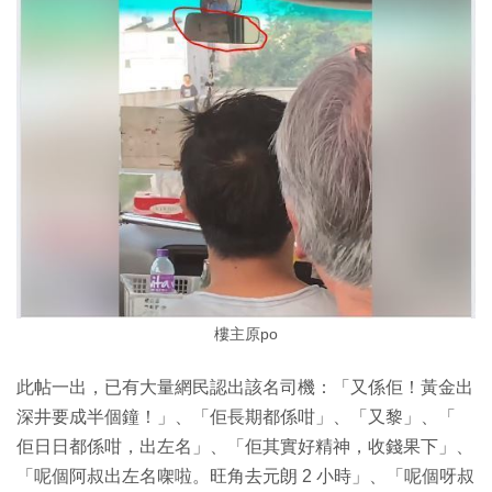
樓主原po
此帖一出，已有大量網民認出該名司機：「又係佢！黃金出
深井要成半個鐘！」、「佢長期都係咁」、「又黎」、「
佢日日都係咁，出左名」、「佢其實好精神，收錢果下」、
「呢個阿叔出左名㗎啦。旺角去元朗 2 小時」、「呢個呀叔