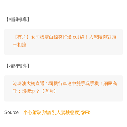
【相關報導】
【有片】女司機雙白線突打燈 cut 線！入彎險與對頭
車相撞
【相關報導】
港珠澳大橋直通巴司機行車途中雙手玩手機！網民高
呼：想攬炒？【有片】
Source：
小心駕駛(討論別人駕駛態度)@Fb