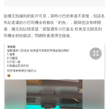
從樓主拍攝到的影片可見，當時小巴的車速不算慢，但該名
年紀老邁的小巴司機全程都在「釣魚」，眼睛也沒有睜開
過，樓主則以情景題「搭緊通宵小巴返去 旺角至元朗見到
司機全程恰眼訓」問網民會選擇怎樣做。