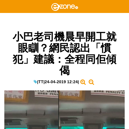
小巴老司機晨早開工就
眼瞓？網民認出「慣
犯」建議：全程同佢傾
偈
|
TT
|
24-04-2019 12:24
|