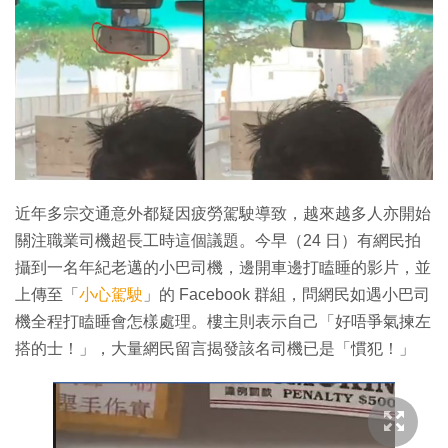
近年多宗交通意外都疑因疲勞駕駛導致，越來越多人亦開始
關注職業司機超長工時這個議題。今早（24 日）有網民拍
攝到一名年紀老邁的小巴司機，邊開車邊打瞌睡的影片，並
上傳至「
小心駕駛
」的 Facebook 群組，問網民如遇小巴司
機全程打瞌睡會怎樣處理。樓主則表示自己「好唔爭氣揀左
搭的士！」，大量網民留言揭發該名司機已是「慣犯！」