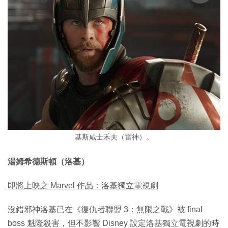
基斯咸士禾夫（雷神）。
湯姆希德斯頓（洛基）
即將上映之 Marvel 作品：洛基獨立電視劇
沒錯邪神洛基已在《復仇者聯盟 3：無限之戰》被 final
boss 魁隆殺害，但不影響 Disney 設定洛基獨立電視劇的時