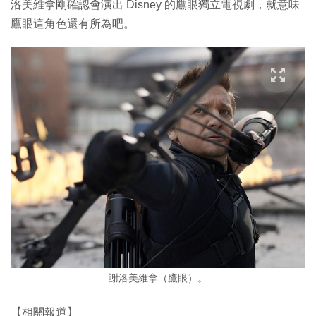
洛美維拿剛確認會演出 Disney 的鷹眼獨立電視劇，就意味
鷹眼這角色還有所為吧。
謝洛美維拿（鷹眼）。
【相關報道】