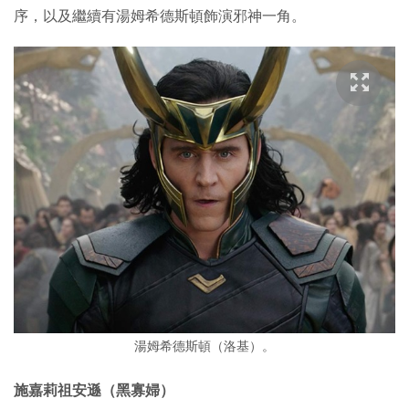
序，以及繼續有湯姆希德斯頓飾演邪神一角。
湯姆希德斯頓（洛基）。
施嘉莉祖安遜（黑寡婦）