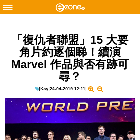
搜尋
「復仇者聯盟」15 大要
Facebook
Instagram
角片約逐個睇！續演
科技焦點
Marvel 作品與否有跡可
網絡生活
尋？
遊戲動漫
教學評測
|
Kay
|
24-04-2019 12:11
|
EduTech
IT Times
生成式AI與雲端應用
Enterprise Digital Transformation