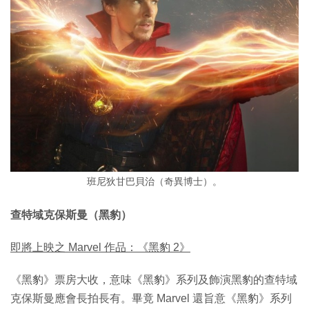
班尼狄甘巴貝治（奇異博士）。
查特域克保斯曼（黑豹）
即將上映之 Marvel 作品：《黑豹 2》
《黑豹》票房大收，意味《黑豹》系列及飾演黑豹的查特域
克保斯曼應會長拍長有。畢竟 Marvel 還旨意《黑豹》系列