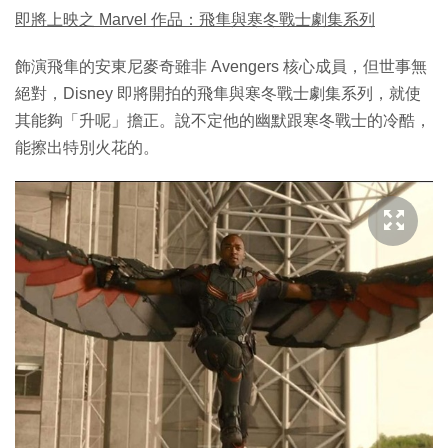
即將上映之 Marvel 作品：飛隼與寒冬戰士劇集系列
飾演飛隼的安東尼麥奇雖非 Avengers 核心成員，但世事無
絕對，Disney 即將開拍的飛隼與寒冬戰士劇集系列，就使
其能夠「升呢」擔正。說不定他的幽默跟寒冬戰士的冷酷，
能擦出特別火花的。