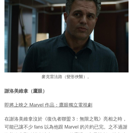
麥克雷法路（變形俠醫）。
謝洛美維拿（鷹眼）
即將上映之 Marvel 作品：鷹眼獨立電視劇
在謝洛美維拿沒於《復仇者聯盟 3：無限之戰》亮相之時，
可能已讓不少 fans 以為他跟 Marvel 的片約已完。之不過謝