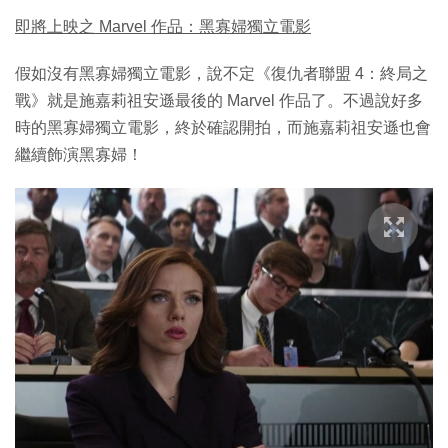
即將上映之 Marvel 作品：黑寡婦獨立電影
假如沒有黑寡婦獨立電影，說不定《復仇者聯盟 4：終局之
戰》就是施嘉莉祖安遜最後的 Marvel 作品了。不過說好多
時的黑寡婦獨立電影，終於確認開拍，而施嘉莉祖安遜也會
繼續飾演黑寡婦！