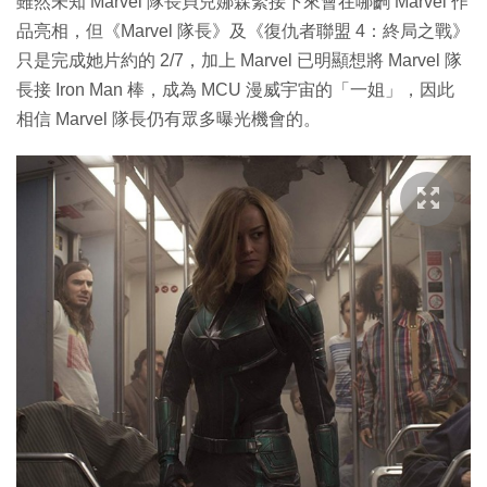
雖然未知 Marvel 隊長貝兒娜森緊接下來會在哪齣 Marvel 作
品亮相，但《Marvel 隊長》及《復仇者聯盟 4：終局之戰》
只是完成她片約的 2/7，加上 Marvel 已明顯想將 Marvel 隊
長接 Iron Man 棒，成為 MCU 漫威宇宙的「一姐」，因此
相信 Marvel 隊長仍有眾多曝光機會的。