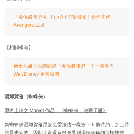
「復仇者聯盟 4」Fan Art 海報曝光！聚焦初代
Avengers 成員
【相關報道】
迪士尼旗下品牌勁過「復仇者聯盟」？一圖看盡
Walt Disney 企業版圖
湯姆賀倫（蜘蛛俠）
即將上映之 Marvel 作品：《蜘蛛俠：決戰千里》
新蜘蛛俠湯姆賀倫跟麥克雷法路一樣簽下 6 齣片約，加上片
約是未完的，因此大家還有機會見到湯姆賀倫飾演蜘蛛俠。