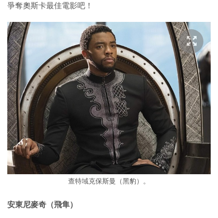
爭奪奧斯卡最佳電影吧！
查特域克保斯曼（黑豹）。
安東尼麥奇（飛隼）