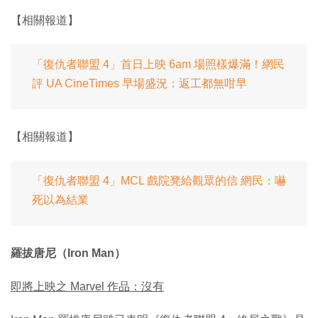
【相關報道】
「復仇者聯盟 4」首日上映 6am 場照樣爆滿！網民
評 UA CineTimes 早場盛況：返工都無咁早
【相關報道】
「復仇者聯盟 4」MCL 戲院凳給觀眾的信 網民：嚇
死以為結業
羅拔唐尼（Iron Man）
即將上映之 Marvel 作品：沒有