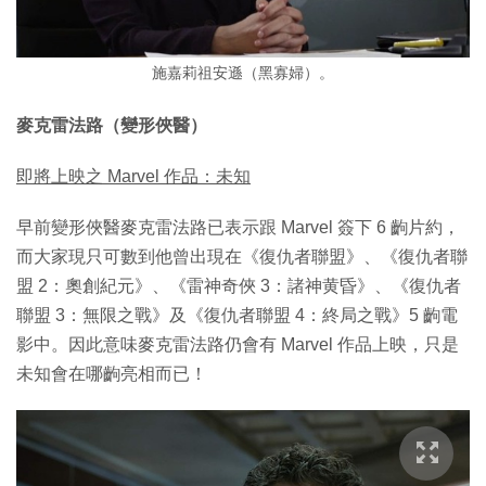
施嘉莉祖安遜（黑寡婦）。
麥克雷法路（變形俠醫）
即將上映之 Marvel 作品：未知
早前變形俠醫麥克雷法路已表示跟 Marvel 簽下 6 齣片約，
而大家現只可數到他曾出現在《復仇者聯盟》、《復仇者聯
盟 2：奧創紀元》、《雷神奇俠 3：諸神黄昏》、《復仇者
聯盟 3：無限之戰》及《復仇者聯盟 4：終局之戰》5 齣電
影中。因此意味麥克雷法路仍會有 Marvel 作品上映，只是
未知會在哪齣亮相而已！