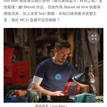
Iron Man 羅拔唐尼雖已表明《復仇者聯盟 4：終局之戰》是
他最後一齣 Marvel 作品，但他作為 Marvel all time 的最有
價值演員，加上深受 fans 愛戴，未知日後他會否改變主
意，再於 MCU 漫威宇宙亮相呢？
羅拔唐尼（Iron Man）。