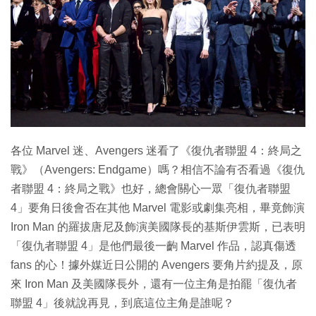
特集
各位 Marvel 迷、Avengers 迷看了《復仇者聯盟 4：終局之
戰》（Avengers: Endgame）嗎？相信不論有否看過《復仇
者聯盟 4：終局之戰》也好，總會關心一眾「復仇者聯盟
4」要角日後會否在其他 Marvel 電影或劇集亮相，畢竟飾演
Iron Man 的羅拔唐尼及飾演美國隊長的基斯伊雲斯，已表明
「復仇者聯盟 4」是他們最後一齣 Marvel 作品，認真傷透
fans 的心！據外媒近日公開的 Avengers 要角片約提及，原
來 Iron Man 及美國隊長外，還有一位主角是拍罷「復仇者
聯盟 4」後就說再見，到底這位主角是誰呢？