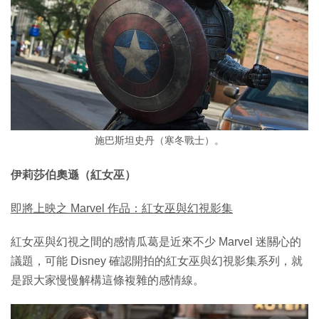
施巴斯坦史丹（寒冬戰士）。
伊莉莎伯奧遜（紅女巫）
即將上映之 Marvel 作品：紅女巫與幻視影集
紅女巫與幻視之間的感情瓜葛是近來不少 Marvel 迷關心的
議題，可能 Disney 確認開拍的紅女巫與幻視影集系列，就
是跟大家慢慢解構這條複雜的感情線。