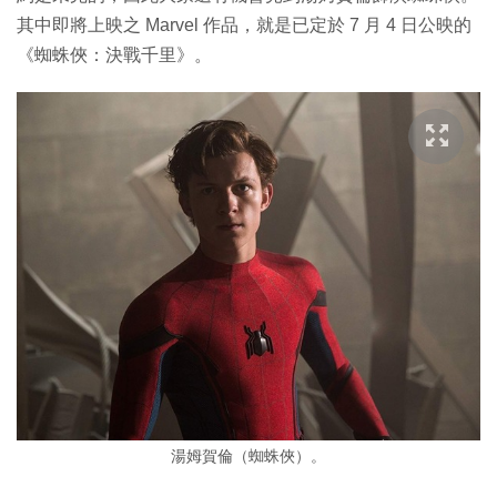
其中即將上映之 Marvel 作品，就是已定於 7 月 4 日公映的
《蜘蛛俠：決戰千里》。
湯姆賀倫（蜘蛛俠）。