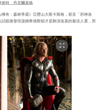
畢彼特、丹尼爾基格
山傳奇：森林爭霸》亞歷山大斯卡斯格，甚至「邪神洛
在試鏡後發現湯姆希德斯頓才是飾演洛基的最佳人選，而