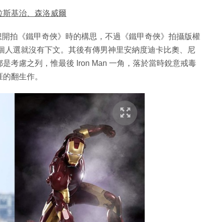
拉斯基治、森洛威爾
98 年想開拍《鐵甲奇俠》時的構思，不過《鐵甲奇俠》拍攝版權
告魯斯這個人選就沒有下文。其後有傳男神里安納度迪卡比奧、尼
慮之列，惟最後 Iron Man 一角，落於當時銳意戒毒
涯的翻生作。