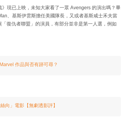
戰》現已上映，未知大家看了一眾 Avengers 的演出嗎？畢
n Man、基斯伊雲斯擔任美國隊長，又或者基斯咸士禾夫當
演「復仇者聯盟」的演員，有部分並非是第一人選，例如
arvel 作品與否有跡可尋？
粉絲向」電影【無劇透影評】