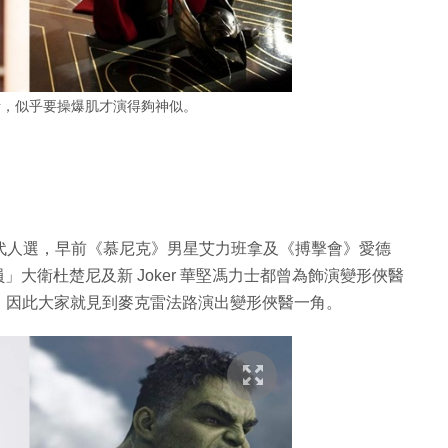
話，似乎要操爆肌才演得夠神似。
 代人選，早前《慕尼克》男星艾力班拿及《搏擊會》愛德
」大衛杜楚尼及新 Joker 華堅馮力士都曾為飾演變形俠醫
，因此大家就見到麥克雷法路演出變形俠醫一角。