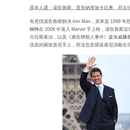
原本人選：湯告魯斯、里安納度迪卡比奧、尼古
有意找湯告魯斯飾演 Iron Man，原來是 19
輾轉在 2006 年落入 Marvel 手上時，湯
古拉斯基治，以及《廣告牌殺人事件》森洛威爾都是考
洗底的羅拔唐尼手上，而這也是羅拔唐尼演藝生