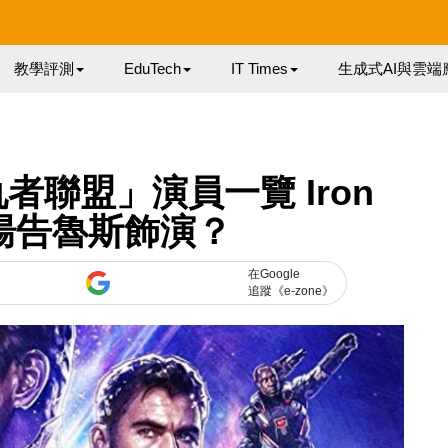
教學評測
EduTech
IT Times
生成式AI與雲端
聯盟」演員一覽 Iron
由湯告魯斯飾演？
在Google
追蹤《e-zone》