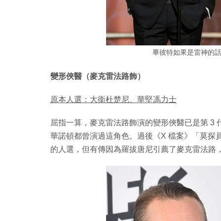
畢彼特如果是雷神的
變形俠醫（麥克雷法路飾）
原本人選：大衞杜楚尼、華堅馮力士
屈指一算，麥克雷法路飾演的變形俠醫已是第 3
華諾頓都曾演過這角色。過後《X 檔案》「莫探員
的人選，但有傳因為羅拔唐尼引薦了麥克雷法路