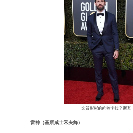
文質彬彬的約翰卡拉辛斯基
雷神（基斯咸士禾夫飾）