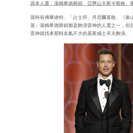
原本人選：湯姆希德斯頓、亞歷山大斯卡斯格、
當時有傳畢彼特、「占士邦」丹尼爾基格、《泰
基」湯姆希德斯頓都是飾演雷神的人選之一，但
雷神就找來那時名氣不大的基斯咸士禾夫飾演。