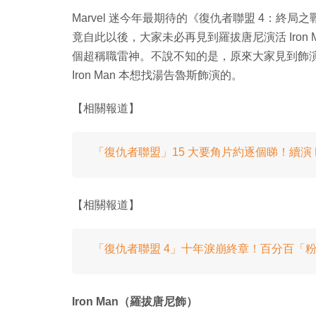
Marvel 迷今年最期待的《復仇者聯盟 4：終局之
竟自此以後，大家未必再見到羅拔唐尼演活 Iro
個超稱職雷神。不說不知的是，原來大家見到飾
Iron Man 本想找湯告魯斯飾演的。
【相關報道】
「復仇者聯盟」15 大要角片約逐個睇！續演 M
【相關報道】
「復仇者聯盟 4」十年淚崩終章！百分百「
Iron Man（羅拔唐尼飾）