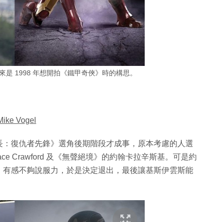
，原來是 1998 年想開拍《鐵甲奇俠》時的構思。
e Vogel
長：復仇者先鋒》選角後期階段才成事，原本考慮的人選
ace Crawford 及《無聲絕境》的約翰卡拉辛斯基。可是約
，有感不夠說服力，於是決定退出，最後讓基斯伊雲斯能