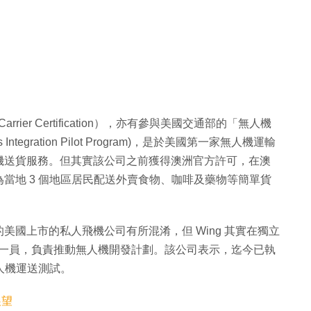
arrier Certification），亦有參與美國交通部的「無人機
s Integration Pilot Program)，是於美國第一家無人機運輸
機送貨服務。但其實該公司之前獲得澳洲官方許可，在澳
當地 3 個地區居民配送外賣食物、咖啡及藥物等簡單貨
國上市的私人飛機公司有所混淆，但 Wing 其實在獨立
 X 旗下一員，負責推動無人機開發計劃。該公司表示，迄今已執
無人機運送測試。
展望