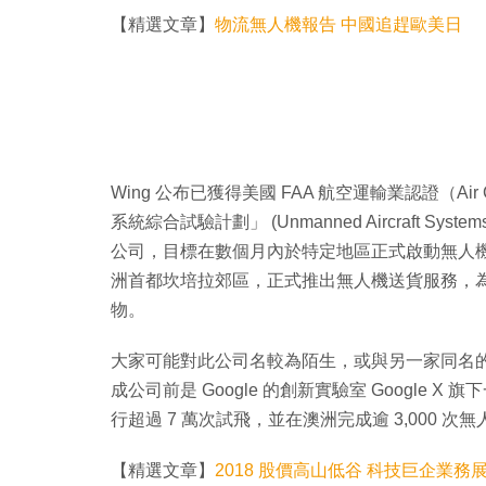
【精選文章】
物流無人機報告 中國追趕歐美日
Wing 公布已獲得美國 FAA 航空運輸業認證（Air C
系統綜合試驗計劃」 (Unmanned Aircraft System
公司，目標在數個月內於特定地區正式啟動無人
洲首都坎培拉郊區，正式推出無人機送貨服務，為
物。
大家可能對此公司名較為陌生，或與另一家同名的美
成公司前是 Google 的創新實驗室 Google
行超過 7 萬次試飛，並在澳洲完成逾 3,000 次
【精選文章】
2018 股價高山低谷 科技巨企業務