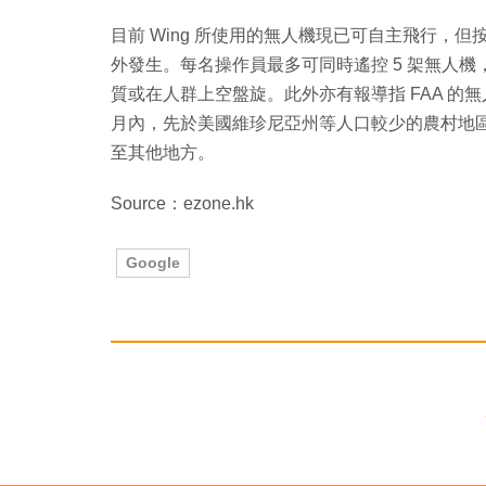
目前 Wing 所使用的無人機現已可自主飛行，但
外發生。每名操作員最多可同時遙控 5 架無人
質或在人群上空盤旋。此外亦有報導指 FAA 的無
月內，先於美國維珍尼亞州等人口較少的農村地
至其他地方。
Source：ezone.hk
Google