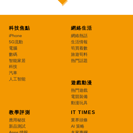
科技焦點
網絡生活
iPhone
網絡熱話
5G流動
生活情報
電腦
筍買着數
數碼
旅遊筍料
智能家居
熱門話題
科技
汽車
人工智能
遊戲動漫
熱門遊戲
電競裝備
動漫玩具
教學評測
IT TIMES
應用秘技
業界頭條
新品測試
AI 策略
Apps 情報
名家專欄