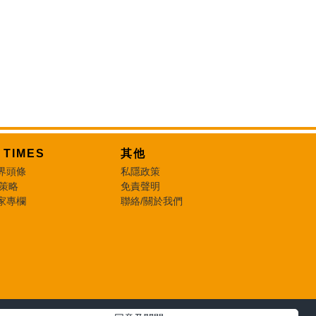
T TIMES
其他
界頭條
私隱政策
 策略
免責聲明
家專欄
聯絡/關於我們