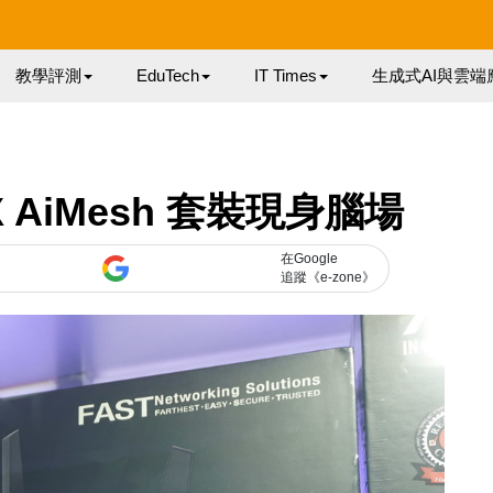
教學評測
EduTech
IT Times
生成式AI與雲端
 AiMesh 套裝現身腦場
在Google
追蹤《e-zone》