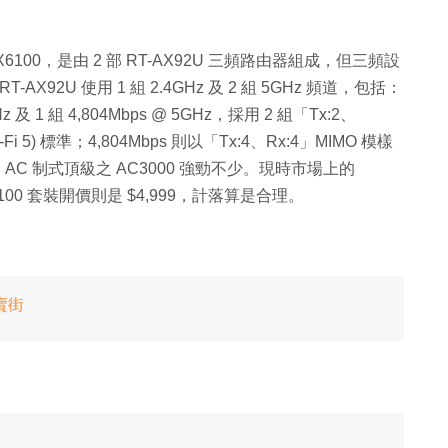
h AX6100，是由 2 部 RT-AX92U 三頻路由器組成，但三頻設
RT-AX92U 使用 1 組 2.4GHz 及 2 組 5GHz 頻道，包括：
GHz 及 1 組 4,804Mbps @ 5GHz，採用 2 組「Tx:2、
-Fi 5) 標準；4,804Mbps 則以「Tx:4、Rx:4」MIMO 模樣
面」比 AC 制式頂級之 AC3000 強勁不少。現時市場上的
6100 套裝開價則是 $4,999，計落算是合理。
版賣街