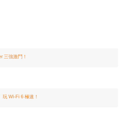
uter 三強激鬥！
玩 Wi-Fi 6 極速！