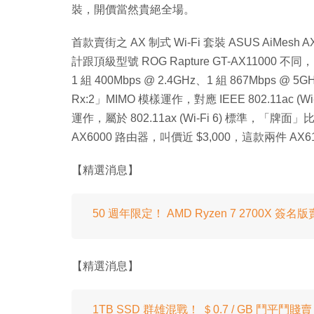
裝，開價當然貴絕全場。
首款賣街之 AX 制式 Wi-Fi 套裝 ASUS AiMes
計跟頂級型號 ROG Rapture GT-AX11000 不同，
1 組 400Mbps @ 2.4GHz、1 組 867Mbps @ 5
Rx:2」MIMO 模樣運作，對應 IEEE 802.11ac (Wi
運作，屬於 802.11ax (Wi-Fi 6) 標準，「牌
AX6000 路由器，叫價近 $3,000，這款兩件 AX
【精選消息】
50 週年限定！ AMD Ryzen 7 2700X 簽名
【精選消息】
1TB SSD 群雄混戰！ ＄0.7 / GB 鬥平鬥賤賣