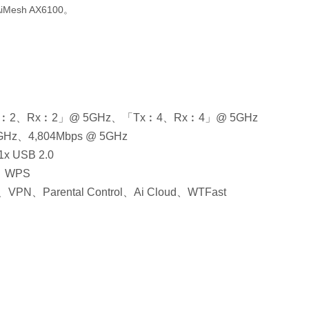
AiMesh AX6100。
︰2、Rx︰2」@ 5GHz、「Tx︰4、Rx︰4」@ 5GHz
Hz、4,804Mbps @ 5GHz
x USB 2.0
、WPS
rental Control、Ai Cloud、WTFast