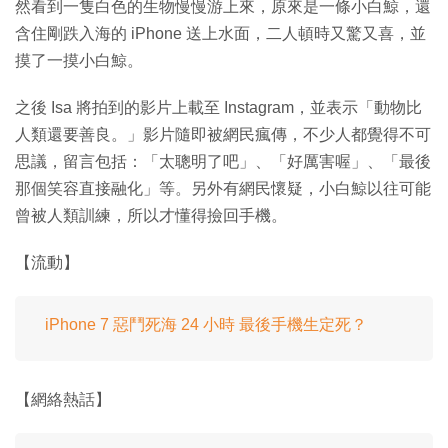
然看到一隻白色的生物慢慢游上來，原來是一條小白鯨，還
含住剛跌入海的 iPhone 送上水面，二人頓時又驚又喜，並
摸了一摸小白鯨。
之後 Isa 將拍到的影片上載至 Instagram，並表示「動物比
人類還要善良。」影片隨即被網民瘋傳，不少人都覺得不可
思議，留言包括：「太聰明了吧」、「好厲害喔」、「最後
那個笑容直接融化」等。另外有網民懷疑，小白鯨以往可能
曾被人類訓練，所以才懂得撿回手機。
【流動】
iPhone 7 惡鬥死海 24 小時 最後手機生定死？
【網絡熱話】