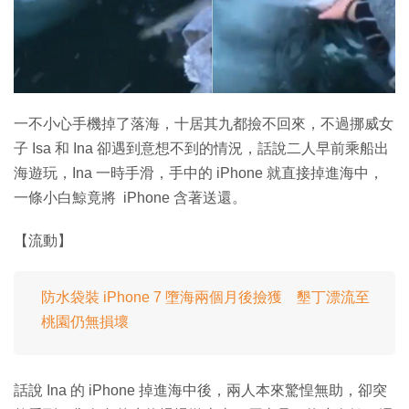
特集
一不小心手機掉了落海，十居其九都撿不回來，不過挪威女
子 Isa 和 Ina 卻遇到意想不到的情況，話說二人早前乘船出
海遊玩，Ina 一時手滑，手中的 iPhone 就直接掉進海中，
一條小白鯨竟將 iPhone 含著送還。
【流動】
防水袋裝 iPhone 7 墮海兩個月後撿獲 墾丁漂流至
桃園仍無損壞
話說 Ina 的 iPhone 掉進海中後，兩人本來驚惶無助，卻突