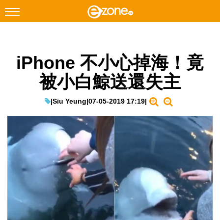
搜尋
iPhone 不小心掉海！竟
Facebook
Instagram
被小白鯨送還失主
科技焦點
網絡生活
|
Siu Yeung
|
07-05-2019 17:19
|
遊戲動漫
教學評測
EduTech
IT Times
生成式AI與雲端應用
Enterprise Digital Transformation