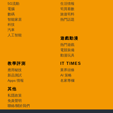
5G流動
生活情報
電腦
筍買着數
數碼
旅遊筍料
智能家居
熱門話題
科技
汽車
人工智能
遊戲動漫
熱門遊戲
電競裝備
動漫玩具
教學評測
IT TIMES
應用秘技
業界頭條
新品測試
AI 策略
Apps 情報
名家專欄
其他
私隱政策
免責聲明
聯絡/關於我們