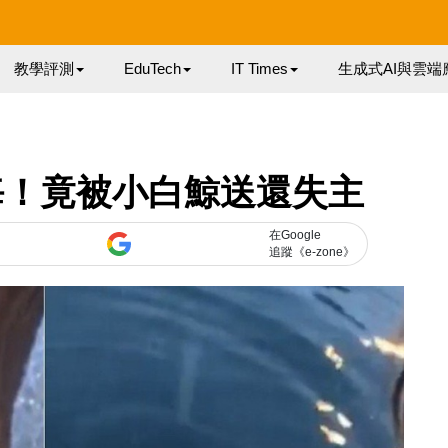
教學評測
EduTech
IT Times
生成式AI與雲端
掉海！竟被小白鯨送還失主
在Google
追蹤《e-zone》