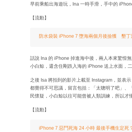
早前乘船出海遊玩，Ina 一時手滑，手中的 iPho
【流動】
防水袋裝 iPhone 7 墮海兩個月後撿獲 
話說 Ina 的 iPhone 掉進海中後，兩人本
小白鯨，還含住剛跌入海的 iPhone 送上水面
之後 Isa 將拍到的影片上載至 Instagra
都覺得不可思議，留言包括：「太聰明了吧」、
民懷疑，小白鯨以往可能曾被人類訓練，所以才
【流動】
iPhone 7 惡鬥死海 24 小時 最後手機生定死