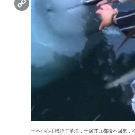
Copy
Link
一不小心手機掉了落海，十居其九都撿不回來，不過挪