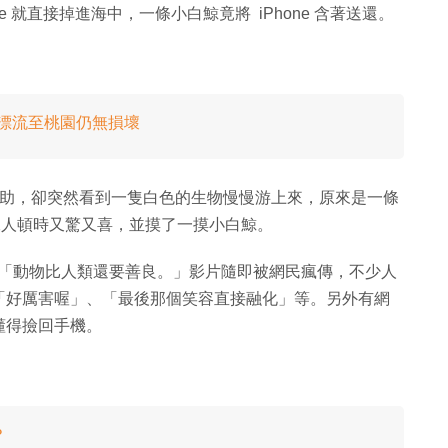
ne 就直接掉進海中，一條小白鯨竟將 iPhone 含著送還。
墾丁漂流至桃園仍無損壞
來驚惶無助，卻突然看到一隻白色的生物慢慢游上來，原來是一條
，二人頓時又驚又喜，並摸了一摸小白鯨。
m，並表示「動物比人類還要善良。」影片隨即被網民瘋傳，不少人
「好厲害喔」、「最後那個笑容直接融化」等。另外有網
懂得撿回手機。
？