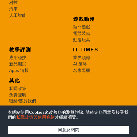
科技
汽車
人工智能
遊戲動漫
熱門遊戲
電競裝備
動漫玩具
教學評測
IT TIMES
應用秘技
業界頭條
新品測試
AI 策略
Apps 情報
名家專欄
其他
私隱政策
免責聲明
聯絡/關於我們
本網站使用Cookies來改善您的瀏覽體驗, 請確定您同意及接受我
© 2026 e-zone. All Rights Reserved.
們的
私隱政策與使用條款
才繼續瀏覽。
在Google
同意及關閉
追蹤《e-zone》