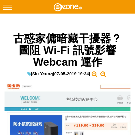
搜尋
古惑家傭暗藏干擾器？
Facebook
Instagram
圖阻 Wi-Fi 訊號影響
科技焦點
Webcam 運作
網絡生活
遊戲動漫
|
Siu Yeung
|
07-05-2019 19:34
|
教學評測
EduTech
IT Times
生成式AI與雲端應用
Enterprise Digital Transformation