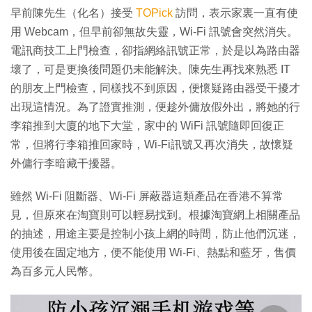
早前陳先生（化名）接受
TOPick
訪問，表示家裏一直有使
用 Webcam，但早前卻無故失靈，Wi-Fi 訊號會突然消失。
電訊商技工上門檢查，卻指網絡訊號正常，於是以為路由器
壞了，可是更換後問題仍未能解決。陳先生再找來熟悉 IT
的朋友上門檢查，同樣找不到原因，便懷疑路由器受干擾才
出現這情況。為了證實推測，便趁外傭放假外出，將她的行
李箱推到大廈的地下大堂，家中的 WiFi 訊號隨即回復正
常，但將行李箱推回家時，Wi-Fi訊號又再次消失，故懷疑
外傭行李暗藏干擾器。
雖然 Wi-Fi 阻斷器、Wi-Fi 屏蔽器這類產品在香港不算常
見，但原來在淘寶則可以輕易找到。根據淘寶網上相關產品
的抽述，用途主要是控制小孩上網的時間，防止他們沉迷，
使用後在固定地方，便不能使用 Wi-Fi、熱點和藍牙，售價
為百多元人民幣。