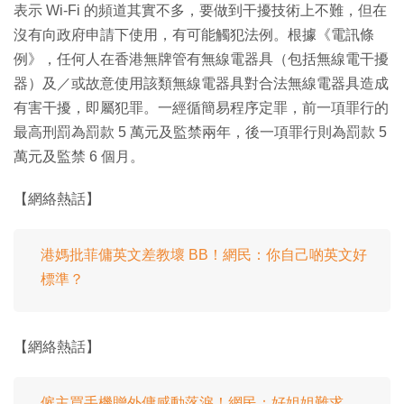
表示 Wi-Fi 的頻道其實不多，要做到干擾技術上不難，但在
沒有向政府申請下使用，有可能觸犯法例。根據《電訊條
例》，任何人在香港無牌管有無線電器具（包括無線電干擾
器）及／或故意使用該類無線電器具對合法無線電器具造成
有害干擾，即屬犯罪。一經循簡易程序定罪，前一項罪行的
最高刑罰為罰款 5 萬元及監禁兩年，後一項罪行則為罰款 5
萬元及監禁 6 個月。
【網絡熱話】
港媽批菲傭英文差教壞 BB！網民：你自己啲英文好
標準？
【網絡熱話】
僱主買手機贈外傭感動落淚！網民：好姐姐難求