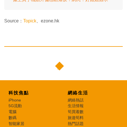
Source：
Topick
、ezone.hk
科技焦點
網絡生活
iPhone
網絡熱話
5G流動
生活情報
電腦
筍買着數
數碼
旅遊筍料
智能家居
熱門話題