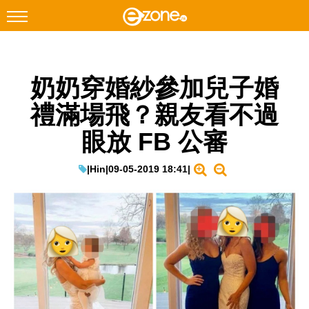
搜尋
奶奶穿婚紗參加兒子婚
Facebook
Instagram
禮滿場飛？親友看不過
科技焦點
眼放 FB 公審
網絡生活
遊戲動漫
|
Hin
|
09-05-2019 18:41
|
教學評測
EduTech
IT Times
生成式AI與雲端應用
Enterprise Digital Transformation