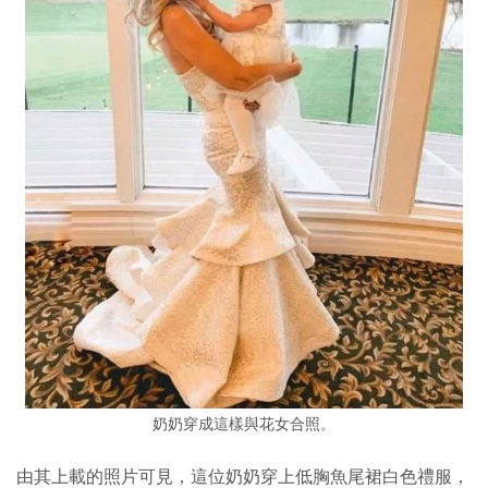
奶奶穿成這樣與花女合照。
由其上載的照片可見，這位奶奶穿上低胸魚尾裙白色禮服，