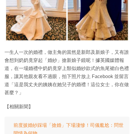
特集
一生人一次的婚禮，做主角的當然是新郎及新娘子，又有誰
會想到奶奶竟穿起「婚紗」搶新娘子鏡呢！據英國媒體報
道，在一場婚禮中奶奶竟穿上類似婚紗款式的魚尾裙白色禮
服，讓其他親友看不過眼，拍下照片放上 Facebook 並留言
道「這是我丈夫的姨姨在她兒子的婚禮！這位女士，你在做
甚麼？」
【相關新聞】
前度披婚紗踩場「搶婚」下場淒慘！司儀尷尬：問世
間情為何物