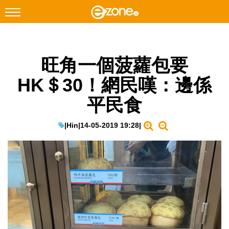
搜尋
旺角一個菠蘿包要
Facebook
Instagram
HK＄30！網民嘆：邊係
科技焦點
平民食
網絡生活
遊戲動漫
|
Hin
|
14-05-2019 19:28
|
教學評測
EduTech
IT Times
生成式AI與雲端應用
Enterprise Digital Transformation