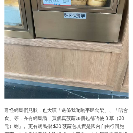
難怪網民們見狀，也大嘆「邊係我哋啲平民食架」、「唔會
食」等，亦有網民謂「買個真菠蘿加個包都唔使 3 草（30
元）喇」。更有網民指 $30 菠蘿包其實是國內自由行同胞