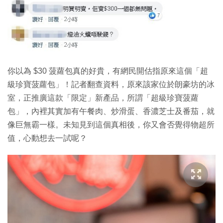
你以為 $30 菠蘿包真的好貴，有網民開估指原來這個「超
級珍寶菠蘿包」！記者翻查資料，原來該家位於朗豪坊的冰
室，正推廣這款「限定」新產品，所謂「超級珍寶菠蘿
包」，內裡其實加有午餐肉、炒滑蛋、香濃芝士及番茄，就
像巨無霸一樣。未知見到這個真相後，你又會否覺得物超所
值，心動想去一試呢？