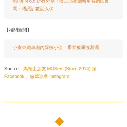
68 折同 6.8 折有分別？樓主貼餐廳帳單被網民反
問：唔識計數話人伏
【相關新聞】
小童東鐵車廂內除褲小便！乘客被尿液濺濕
Source：
馬鞍山之友 MOSers (Since 2014) @
Facebook
、
敏華冰室 Instagram