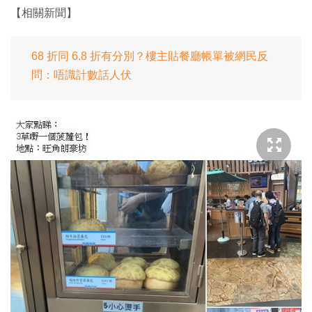
【相關新聞】
68 折同 6.8 折有分別？樓主貼餐廳帳單被網民反
問：唔識計數話人伏