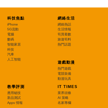
科技焦點
網絡生活
iPhone
網絡熱話
5G流動
生活情報
電腦
筍買着數
數碼
旅遊筍料
智能家居
熱門話題
科技
汽車
人工智能
遊戲動漫
熱門遊戲
電競裝備
動漫玩具
教學評測
IT TIMES
應用秘技
業界頭條
新品測試
AI 策略
Apps 情報
名家專欄