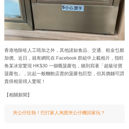
特集
香港地除咗人工唔加之外，其他諸如食品、交通、租金乜都
加價。近日，就有網民在 Facebook 群組中上載相片，指旺
角某冰室驚現 HK$30 一個嘅菠蘿包，雖則寫著「超級珍寶
菠蘿包」，比起一般麵飽店賣的菠蘿包巨型，但其價錢可謂
貴得相當得人驚呢！
【相關新聞】
夾公仔狂熱！巴打家人淘寶夾公仔機回家玩？