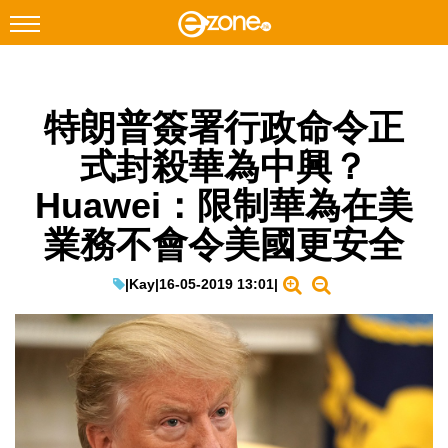
搜尋
特朗普簽署行政命令正
Facebook
Instagram
式封殺華為中興？
科技焦點
Huawei：限制華為在美
網絡生活
業務不會令美國更安全
遊戲動漫
教學評測
|
Kay
|
16-05-2019 13:01
|
EduTech
IT Times
生成式AI與雲端應用
Enterprise Digital Transformation