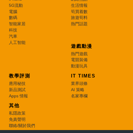
5G流動
生活情報
電腦
筍買着數
數碼
旅遊筍料
智能家居
熱門話題
科技
汽車
人工智能
遊戲動漫
熱門遊戲
電競裝備
動漫玩具
教學評測
IT TIMES
應用秘技
業界頭條
新品測試
AI 策略
Apps 情報
名家專欄
其他
私隱政策
免責聲明
聯絡/關於我們