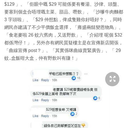
$129 」、「佢眼中嘅 $29 可能係要有餐湯、沙律、頭盤、
要塞到個盒合唔埋嘅主菜、甜品、嘢飲」、「沙嗲牛肉麵都
3 字頭啦」、「$29 仲想點，俾成隻雞你好唔好？」，同時
網民亦建議了不少平價飯盒選擇，「雍盛兩餸變恩物鳥」、
「食老麥啦 26 蚊六舊肉，又送野飲」、「介紹埋 呢個 $32
都係灣仔！」，另外亦有網民質疑樓主是在宣傳新店開張，
「曲線宣傳 post？」、「其實係咪曲線賣緊廣告」、「 29
蚊..盒飯咁大盒，仲有野飲叫有賺！」