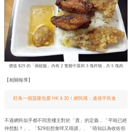
價值 $29 的「兩餸飯」內有 2 隻雞中翼和 3 塊炸物，共 5 塊肉
【相關報導】
旺角一個菠蘿包要 HK＄30！網民嘆：邊係平民食
不過網民似乎都不同意樓主對於「貴」的定義，「平啦已經
仲想點？」、「$29佢想食咩又唔講」、「唔知以為收咗佢