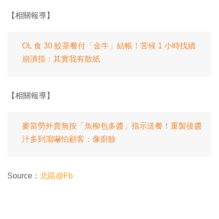
【相關報導】
OL 食 30 蚊茶餐付「金牛」結帳！苦候 1 小時找續
崩潰指：其實我有散紙
【相關報導】
麥當勞外賣無按「魚柳包多醬」指示送餐！重製後醬
汁多到瀉嚇怕顧客：像廚餘
Source：
北區@Fb