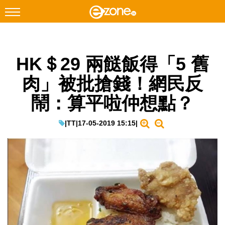
搜尋
HK＄29 兩餸飯得「5 舊
Facebook
Instagram
肉」被批搶錢！網民反
科技焦點
鬧：算平啦仲想點？
網絡生活
遊戲動漫
|
TT
|
17-05-2019 15:15
|
教學評測
EduTech
IT Times
生成式AI與雲端應用
Enterprise Digital Transformation