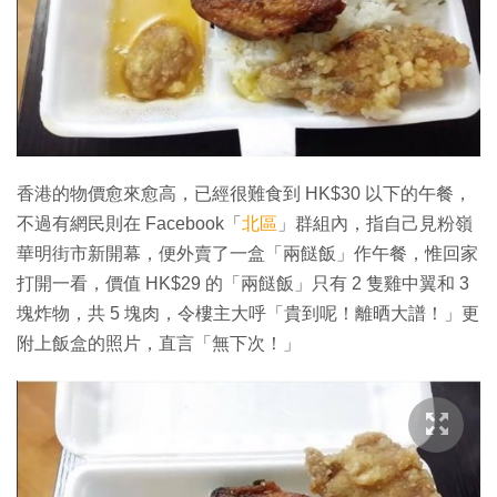
特集
香港的物價愈來愈高，已經很難食到 HK$30 以下的午餐，
不過有網民則在 Facebook「
北區
」群組內，指自己見粉嶺
華明街市新開幕，便外賣了一盒「兩餸飯」作午餐，惟回家
打開一看，價值 HK$29 的「兩餸飯」只有 2 隻雞中翼和 3
塊炸物，共 5 塊肉，令樓主大呼「貴到呢！離晒大譜！」更
附上飯盒的照片，直言「無下次！」