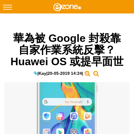
搜尋
華為被 Google 封殺靠
Facebook
Instagram
自家作業系統反擊？
科技焦點
Huawei OS 或提早面世
網絡生活
遊戲動漫
|
Kay
|
20-05-2019 14:24
|
教學評測
EduTech
IT Times
生成式AI與雲端應用
Enterprise Digital Transformation