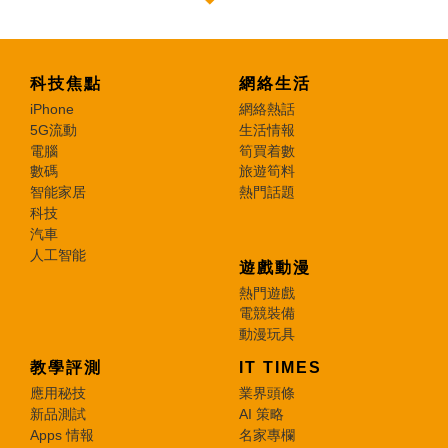
科技焦點
網絡生活
iPhone
網絡熱話
5G流動
生活情報
電腦
筍買着數
數碼
旅遊筍料
智能家居
熱門話題
科技
汽車
人工智能
遊戲動漫
熱門遊戲
電競裝備
動漫玩具
教學評測
IT TIMES
應用秘技
業界頭條
新品測試
AI 策略
Apps 情報
名家專欄