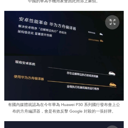
中國的華為手機用家會因此而添上麻煩。
有國內媒體就認為在今年華為 Huawei P30 系列國行發布會上公
布的方舟編譯器，會是有效反擊 Google 封殺的一張好牌。