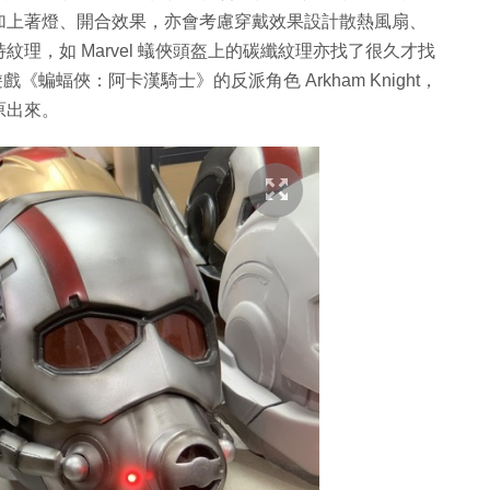
加上著燈、開合效果，亦會考慮穿戴效果設計散熱風扇、
理，如 Marvel 蟻俠頭盔上的碳纖紋理亦找了很久才找
《蝙蝠俠：阿卡漢騎士》的反派角色 Arkham Knight，
原出來。