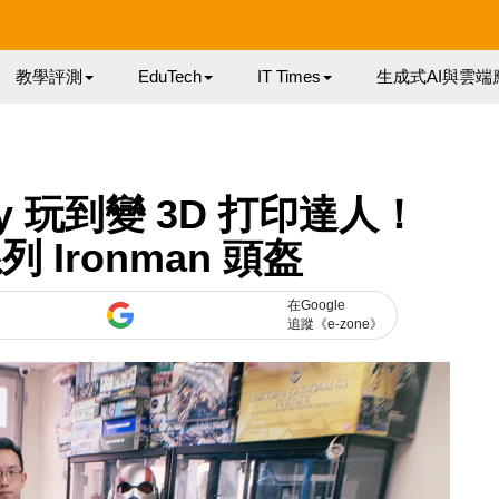
教學評測
EduTech
IT Times
生成式AI與雲端
ay 玩到變 3D 打印達人！
 Ironman 頭盔
在Google
追蹤《e-zone》