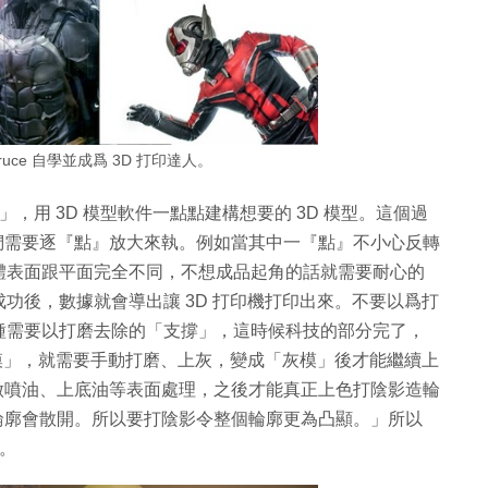
Bruce 自學並成爲 3D 打印達人。
，用 3D 模型軟件一點點建構想要的 3D 模型。這個過
我們需要逐『點』放大來執。例如當其中一『點』不小心反轉
體表面跟平面完全不同，不想成品起角的話就需要耐心的
功後，數據就會導出讓 3D 打印機打印出來。不要以爲打
種需要以打磨去除的「支撐」，這時候科技的部分完了，
白模」，就需要手動打磨、上灰，變成「灰模」後才能繼續上
覆做噴油、上底油等表面處理，之後才能真正上色打陰影造輪
，輪廓會散開。所以要打陰影令整個輪廓更為凸顯。」所以
。