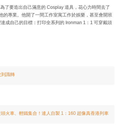
 為了要造出自己滿意的 Cosplay 道具，花心力時間去了
爲了他的專業。他開了一間工作室寓工作於娛樂，甚至會開班
成自己的目標：打印全系列的 Ironman 1：1 可穿戴頭
改到識轉
頭火車、輕鐵集合！達人自製 1：160 超像真香港列車