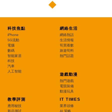
科技焦點
網絡生活
iPhone
網絡熱話
5G流動
生活情報
電腦
筍買着數
數碼
旅遊筍料
智能家居
熱門話題
科技
汽車
人工智能
遊戲動漫
熱門遊戲
電競裝備
動漫玩具
教學評測
IT TIMES
應用秘技
業界頭條
新品測試
AI 策略