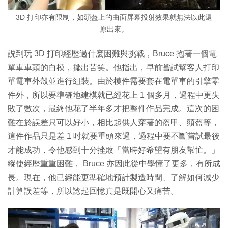
3D 打印亦有限制，如頭盔上的曲面屏幕投射效果就無法以此還
原出來。
説到玩 3D 打印經歷過什麽困難與挑戰，Bruce 抱著一個電
單車車頭的白模，擺出苦笑。他指出，早前嘗試幫客人打印
單電車外殼並進行組裝。由於模件需要套在電單車的引擎零
件外，所以要準確地建模就已經花上 1 個多月，過程中更失
敗了數次，最終他花了半年多才把整件作品完成。這次的困
難在於誤差只可以好小，相比起供人穿著的盔甲、頭盔等，
這件作品只是差 1 吋就要重頭來過，過程中要不斷嘗試最後
才能成功，令他感到十分挫敗「當時好希望有朋友幫忙。」
縱使經歷重重困難， Bruce 亦因此從中學懂了更多，有所成
長。現在，他已經能更準確地預計製造時間、了解如何減少
計算誤差等，所以諗起回憶真是既開心又痛苦。