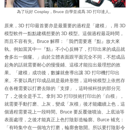
為了玩好 Cosplay，Bruce 自學並成爲 3D 打印達人。
原來，3D 打印最首要亦是最重要的過程是「建模」，用 3D
模型軟件一點點建構想要的 3D 模型。這個過程最花時間，
而且不容有失。Bruce 解釋：「我們需要逐『點』放大來
執。例如當其中一『點』不小心反轉了，打印出來的成品就
會多出一個窿。」由於立體表面跟平面完全不同，不想成品
起角的話就需要耐心的慢慢鋪、這樣才能拉出最理想的效
果。「建模」成功後，數據就會導出讓 3D 打印機打印出
來。不要以爲打印成品就是最終形態，這時候模型上依然存
在各種需要以打磨去除的「支撐」，這時候科技的部分完
了，之後全是手工。拿到 3D 打印技術打印出的「白模」，
就需要手動打磨、上灰，變成「灰模」後才能繼續上色，這
個過程需要花上一段時間。Bruce 要反覆做噴油、上底油等
表面處理，之後才能真正上色打陰影造輪廓。Burce 補充：
「有時集中在一個地方打磨，輪廓會散開。所以要打陰影令