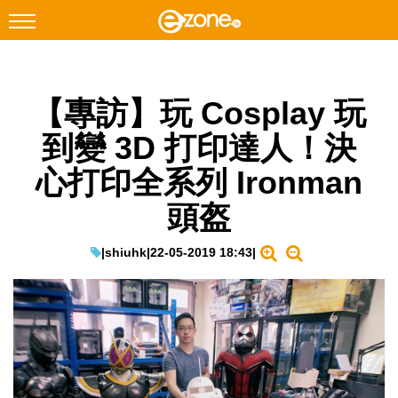
搜尋
【專訪】玩 Cosplay 玩
Facebook
Instagram
到變 3D 打印達人！決
科技焦點
心打印全系列 Ironman
網絡生活
頭盔
遊戲動漫
教學評測
|
shiuhk
|
22-05-2019 18:43
|
EduTech
IT Times
生成式AI與雲端應用
Enterprise Digital Transformation