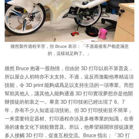
雖然製作過程辛苦，但 Bruce 表示：「不過最後客戶都是滿意
的，這樣就足夠了。」
雖然 Bruce 抱著一股熱情，但由於 3D 打印以前不算普及，
所以屋企人初時亦不太支持。不過，這反而激勵他專精這項
技能，令 3D print 能夠成爲足以支持生活的一項專業。而想
幫助其他人，讓其他人能夠通過 3D 打印實現夢想亦是他開
辦授徒的初衷之一。畢竟 3D 打印技術已經出現了 6、7
年，亦有不少人知道這項技術。但 3D 打印技術並不簡單，
一來需要特定器材、打印過程亦涉及多種專業的知識，在香
港的速食文化下就較難普及。所以，他希望籍開班授徒讓更
多人接觸 3D 打印，促進互相交流。Bruce 指出：「3D 打