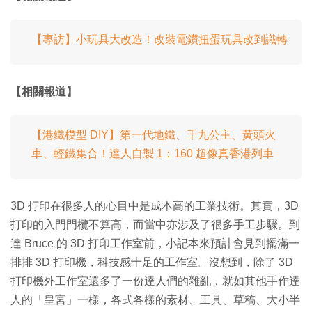
【專訪】小玩具大改造！改裝電鑽扭蛋玩具改到識轉
【相關報道】
【港鐵模型 DIY】第一代地鐵、千九公主、黃頭火
車、輕鐵集合！達人自製 1：160 超像真香港列車
3D 打印在很多人的心目中是成本高的工業技術。其實，3D
打印的入門門欖不算高，而當中亦涉及了很多手工步驟。到
達 Bruce 的 3D 打印工作室前，小記本來預計會見到擺滿一
排排 3D 打印機，科技感十足的工作室。沒想到，除了 3D
打印機外工作室還多了一份達人們的雜亂，就如其他手作達
人的「皇宮」一樣，各式各樣的素材、工具、草稿、大小半