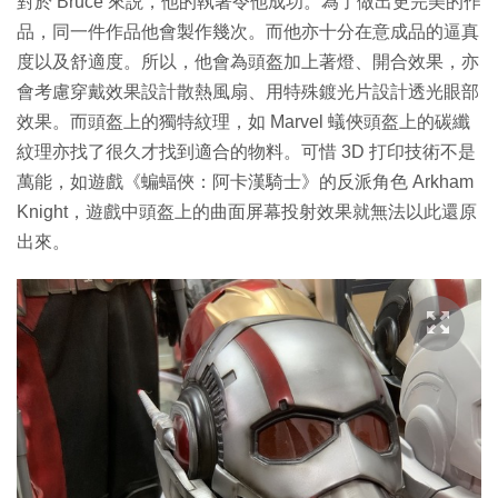
對於 Bruce 來説，他的執著令他成功。為了做出更完美的作
品，同一件作品他會製作幾次。而他亦十分在意成品的逼真
度以及舒適度。所以，他會為頭盔加上著燈、開合效果，亦
會考慮穿戴效果設計散熱風扇、用特殊鍍光片設計透光眼部
效果。而頭盔上的獨特紋理，如 Marvel 蟻俠頭盔上的碳纖
紋理亦找了很久才找到適合的物料。可惜 3D 打印技術不是
萬能，如遊戲《蝙蝠俠：阿卡漢騎士》的反派角色 Arkham
Knight，遊戲中頭盔上的曲面屏幕投射效果就無法以此還原
出來。