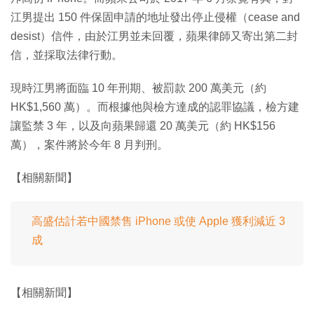
江男提出 150 件保固申請的地址發出停止侵權（cease and
desist）信件，由於江男並未回覆，蘋果律師又寄出第二封
信，並採取法律行動。
現時江男將面臨 10 年刑期、被罰款 200 萬美元（約
HK$1,560 萬）。而根據他與檢方達成的認罪協議，檢方建
讓監禁 3 年，以及向蘋果歸還 20 萬美元（約 HK$156
萬），案件將於今年 8 月判刑。
【相關新聞】
高盛估計若中國禁售 iPhone 或使 Apple 獲利減近 3
成
【相關新聞】