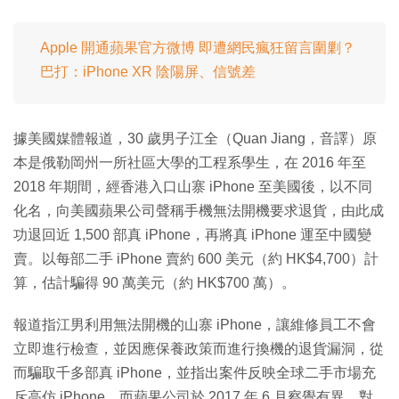
Apple 開通蘋果官方微博 即遭網民瘋狂留言圍剿？
巴打：iPhone XR 陰陽屏、信號差
據美國媒體報道，30 歲男子江全（Quan Jiang，音譯）原
本是俄勒岡州一所社區大學的工程系學生，在 2016 年至
2018 年期間，經香港入口山寨 iPhone 至美國後，以不同
化名，向美國蘋果公司聲稱手機無法開機要求退貨，由此成
功退回近 1,500 部真 iPhone，再將真 iPhone 運至中國變
賣。以每部二手 iPhone 賣約 600 美元（約 HK$4,700）計
算，估計騙得 90 萬美元（約 HK$700 萬）。
報道指江男利用無法開機的山寨 iPhone，讓維修員工不會
立即進行檢查，並因應保養政策而進行換機的退貨漏洞，從
而騙取千多部真 iPhone，並指出案件反映全球二手市場充
斥高仿 iPhone。而蘋果公司於 2017 年 6 月察覺有異，對