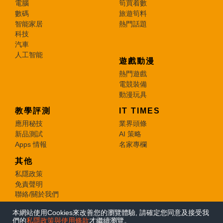
電腦
筍買着數
數碼
旅遊筍料
智能家居
熱門話題
科技
汽車
人工智能
遊戲動漫
熱門遊戲
電競裝備
動漫玩具
教學評測
IT TIMES
應用秘技
業界頭條
新品測試
AI 策略
Apps 情報
名家專欄
其他
私隱政策
免責聲明
聯絡/關於我們
本網站使用Cookies來改善您的瀏覽體驗, 請確定您同意及接受我
© 2026 e-zone. All Rights Reserved.
們的
私隱政策與使用條款
才繼續瀏覽。