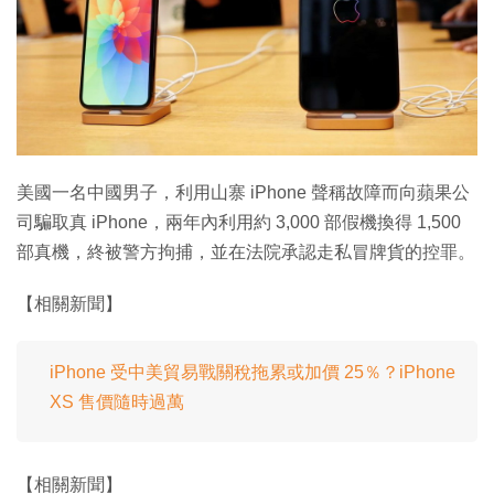
特集
美國一名中國男子，利用山寨 iPhone 聲稱故障而向蘋果公
司騙取真 iPhone，兩年內利用約 3,000 部假機換得 1,500
部真機，終被警方拘捕，並在法院承認走私冒牌貨的控罪。
【相關新聞】
iPhone 受中美貿易戰關稅拖累或加價 25％？iPhone
XS 售價隨時過萬
【相關新聞】