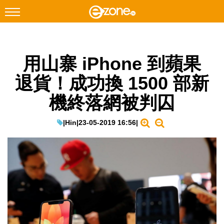
搜尋
用山寨 iPhone 到蘋果
Facebook
Instagram
退貨！成功換 1500 部新
科技焦點
機終落網被判囚
網絡生活
遊戲動漫
|
Hin
|
23-05-2019 16:56
|
教學評測
EduTech
IT Times
生成式AI與雲端應用
Enterprise Digital Transformation