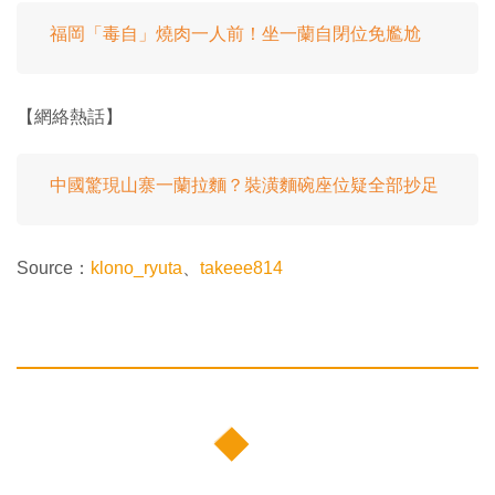
福岡「毒自」燒肉一人前！坐一蘭自閉位免尷尬
【網絡熱話】
中國驚現山寨一蘭拉麵？裝潢麵碗座位疑全部抄足
Source：
klono_ryuta
、
takeee814