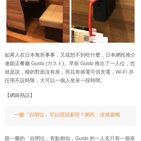
特集
如果人在日本無所事事，又或想不到吃什麼，日本網民推介
連鎖店餐廳 Gusto (ガスト)。早前 Gusto 推出了一人位，也
就是說，檯的對面沒有座，而且有插電可供充電，Wi-Fi 亦
任用不設時限，大可以一個人坐呆一段時間。
【網絡熱話】
一蘭「自閉位」可以買回家用？網民：倍感孤獨
跟一蘭的「自閉位」有點相似，Gusto 的一人名只有一個座