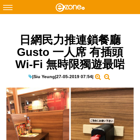
搜尋
日網民力推連鎖餐廳
Facebook
Instagram
Gusto 一人席 有插頭
科技焦點
Wi-Fi 無時限獨遊最啱
網絡生活
遊戲動漫
|
Siu Yeung
|
27-05-2019 07:54
|
教學評測
EduTech
IT Times
生成式AI與雲端應用
Enterprise Digital Transformation