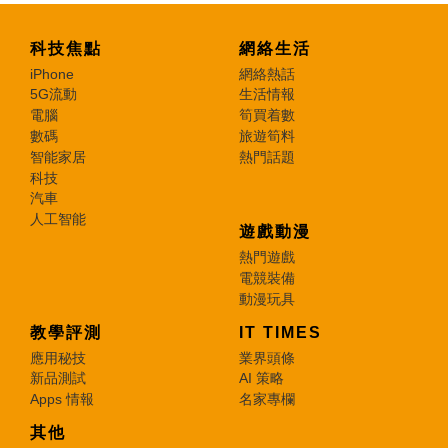
科技焦點
網絡生活
iPhone
網絡熱話
5G流動
生活情報
電腦
筍買着數
數碼
旅遊筍料
智能家居
熱門話題
科技
汽車
人工智能
遊戲動漫
熱門遊戲
電競裝備
動漫玩具
教學評測
IT TIMES
應用秘技
業界頭條
新品測試
AI 策略
Apps 情報
名家專欄
其他