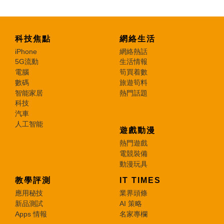
科技焦點
網絡生活
iPhone
網絡熱話
5G流動
生活情報
電腦
筍買着數
數碼
旅遊筍料
智能家居
熱門話題
科技
汽車
人工智能
遊戲動漫
熱門遊戲
電競裝備
動漫玩具
教學評測
IT TIMES
應用秘技
業界頭條
新品測試
AI 策略
Apps 情報
名家專欄