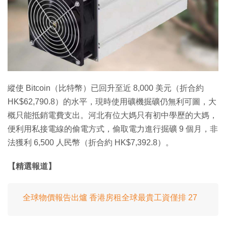
縱使 Bitcoin（比特幣）已回升至近 8,000 美元（折合約
HK$62,790.8）的水平，現時使用礦機掘礦仍無利可圖，大
概只能抵銷電費支出。河北有位大媽只有初中學歷的大媽，
便利用私接電線的偷電方式，偷取電力進行掘礦 9 個月，非
法獲利 6,500 人民幣（折合約 HK$7,392.8）。
【精選報道】
全球物價報告出爐 香港房租全球最貴工資僅排 27