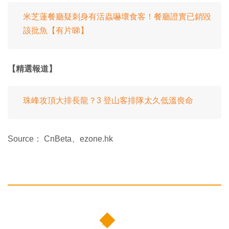
米芝蓮餐廳疑刺身有活蟲嚇壞食客！餐廳證實已銷毀
該批魚【有片睇】
【精選報道】
珠峰攻頂大排長龍？3 登山客排隊太久低溫喪命
Source： CnBeta、ezone.hk