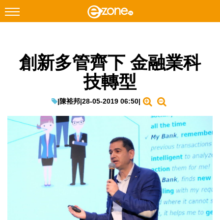
搜尋
創新多管齊下 金融業科
Facebook
Instagram
技轉型
科技焦點
網絡生活
|
陳裕邦
|
28-05-2019 06:50
|
遊戲動漫
教學評測
EduTech
IT Times
生成式AI與雲端應用
Enterprise Digital Transformation