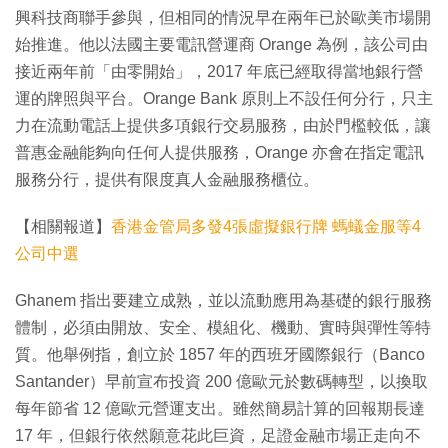
興科技商聯手參與，但相同的情況早在兩年已於歐美市場開
始推進。他以法國主要電訊營運商 Orange 為例，該公司由
接近兩年前「由零開始」，2017 年底已經取得當地銀行營
運的牌照與平台。Orange Bank 原則上不設任何分行，只主
力在流動電話上提供多項銀行交易服務，由於門檻較低，讓
普惠金融能夠向任何人提供服務，Orange 亦會在指定電訊
服務分行，提供有限度真人金融服務櫃位。
【相關報道】
香港金管局多發4張虛擬銀行牌 螞蟻金服等4
公司中選
Ghanem 指出要建立成熟，並以流動應用為基礎的銀行服務
體制，必須由開放、安全、模組化、機動、實時與彈性等特
質。他舉例指，創立於 1857 年的西班牙國際銀行（Banco
Santander）早前宣布投資 200 億歐元於數碼轉型，以換取
每年節省 12 億歐元營運支出。雖然簡易計算的回報期長達
17 年，但銀行依然願意花此巨資，足證金融市場正走向不