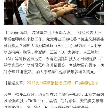
特集
【e-zone 專訊】考試季節到「五窮六絕」，但也代表大批
畢業生即將出來找工作。究竟哪些工種吃香？僱主又想要甚
麼新鮮人？國際人事顧問藝珂（Adecco）早前在《大中華
薪資指南》顯示，物聯網、工業 4.0、大數據、人工智能
（AI）等科技發展迅速，令香港資訊科技人才出現斷層，相
關從業員今年薪酬屬眾行業升幅最高，空缺增長亦最多，估
計今年 IT 相關科目的大學畢業生起薪點最多達 2 萬元。
【精選文章】
2019大中華薪酬指南 工程．IT 繼續吃香？
其中，軟件工程師、項目管理經理屬搶手職位，工種方面則
以 金融科技（FinTech）、雲端、智能零售、資訊保安等領
域需求強大，懂 JAVA、Python 編程更能爭取高薪。