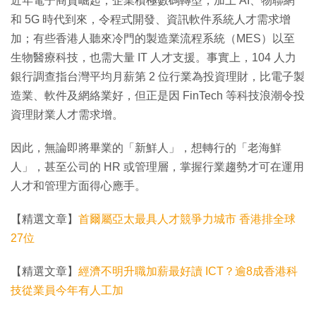
近年電子商貿崛起，企業積極數碼轉型，加上 AI、物聯網
和 5G 時代到來，令程式開發、資訊軟件系統人才需求增
加；有些香港人聽來冷門的製造業流程系統（MES）以至
生物醫療科技，也需大量 IT 人才支援。事實上，104 人力
銀行調查指台灣平均月薪第 2 位行業為投資理財，比電子製
造業、軟件及網絡業好，但正是因 FinTech 等科技浪潮令投
資理財業人才需求增。
因此，無論即將畢業的「新鮮人」，想轉行的「老海鮮
人」，甚至公司的 HR 或管理層，掌握行業趨勢才可在運用
人才和管理方面得心應手。
【精選文章】
首爾屬亞太最具人才競爭力城市 香港排全球
27位
【精選文章】
經濟不明升職加薪最好讀 ICT？逾8成香港科
技從業員今年有人工加