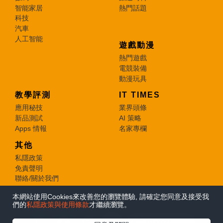
智能家居
熱門話題
科技
汽車
人工智能
遊戲動漫
熱門遊戲
電競裝備
動漫玩具
教學評測
IT TIMES
應用秘技
業界頭條
新品測試
AI 策略
Apps 情報
名家專欄
其他
私隱政策
免責聲明
聯絡/關於我們
本網站使用Cookies來改善您的瀏覽體驗, 請確定您同意及接受我
© 2026 e-zone. All Rights Reserved.
們的
私隱政策與使用條款
才繼續瀏覽。
在Google