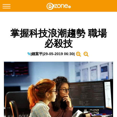
搜尋
掌握科技浪潮趨勢 職場
Facebook
Instagram
必殺技
科技焦點
網絡生活
|
鍾案平
|
29-05-2019 06:30
|
遊戲動漫
教學評測
EduTech
IT Times
生成式AI與雲端應用
Enterprise Digital Transformation