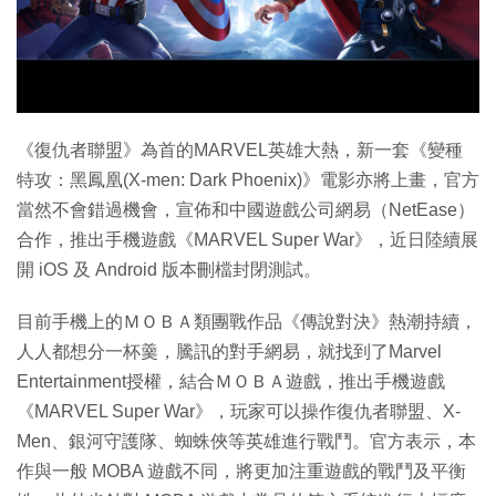
特集
《復仇者聯盟》為首的MARVEL英雄大熱，新一套《變種
特攻：黑鳳凰(X-men: Dark Phoenix)》電影亦將上畫，官方
當然不會錯過機會，宣佈和中國遊戲公司網易（NetEase）
合作，推出手機遊戲《MARVEL Super War》，近日陸續展
開 iOS 及 Android 版本刪檔封閉測試。
目前手機上的ＭＯＢＡ類團戰作品《傳說對決》熱潮持續，
人人都想分一杯羹，騰訊的對手網易，就找到了Marvel
Entertainment授權，結合ＭＯＢＡ遊戲，推出手機遊戲
《MARVEL Super War》，玩家可以操作復仇者聯盟、X-
Men、銀河守護隊、蜘蛛俠等英雄進行戰鬥。官方表示，本
作與一般 MOBA 遊戲不同，將更加注重遊戲的戰鬥及平衡