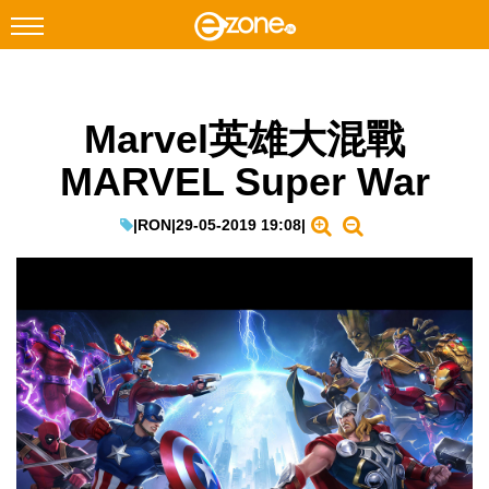
搜尋
Marvel英雄大混戰
Facebook
Instagram
MARVEL Super War
科技焦點
網絡生活
|
RON
|
29-05-2019 19:08
|
遊戲動漫
教學評測
EduTech
IT Times
生成式AI與雲端應用
Enterprise Digital Transformation