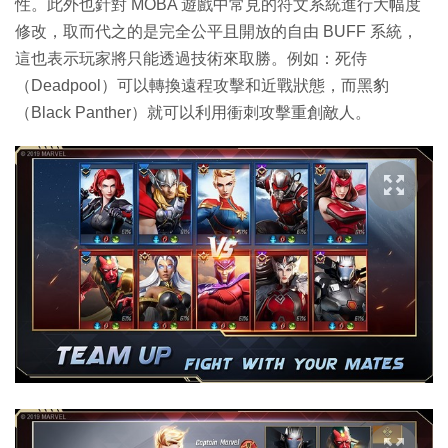
性。此外也針對 MOBA 遊戲中常見的符文系統進行大幅度
修改，取而代之的是完全公平且開放的自由 BUFF 系統，
這也表示玩家將只能透過技術來取勝。例如：死侍
（Deadpool）可以轉換遠程攻擊和近戰狀態，而黑豹
（Black Panther）就可以利用衝刺攻擊重創敵人。