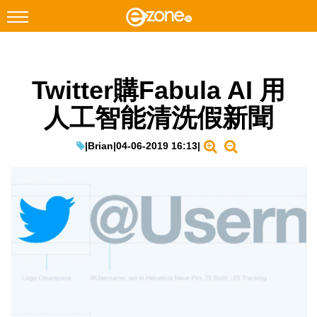
搜尋
Twitter購Fabula AI 用
Facebook
Instagram
人工智能清洗假新聞
科技焦點
網絡生活
|
Brian
|
04-06-2019 16:13
|
遊戲動漫
教學評測
EduTech
IT Times
生成式AI與雲端應用
Enterprise Digital Transformation