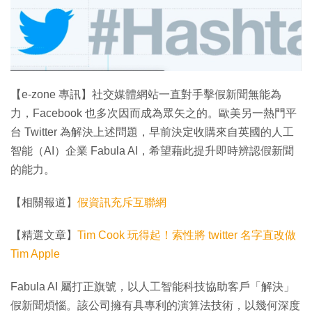
特集
【e-zone 專訊】社交媒體網站一直對手擊假新聞無能為
力，Facebook 也多次因而成為眾矢之的。歐美另一熱門平
台 Twitter 為解決上述問題，早前決定收購來自英國的人工
智能（AI）企業 Fabula AI，希望藉此提升即時辨認假新聞
的能力。
【相關報道】
假資訊充斥互聯網
【精選文章】
Tim Cook 玩得起！索性將 twitter 名字直改做
Tim Apple
Fabula AI 屬打正旗號，以人工智能科技協助客戶「解決」
假新聞煩惱。該公司擁有具專利的演算法技術，以幾何深度