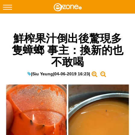
搜尋
鮮榨果汁倒出後驚現多
Facebook
Instagram
隻蟑螂 事主：換新的也
科技焦點
不敢喝
網絡生活
遊戲動漫
|
Siu Yeung
|
04-06-2019 16:23
|
教學評測
EduTech
IT Times
生成式AI與雲端應用
Enterprise Digital Transformation