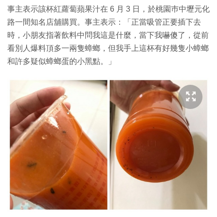
事主表示該杯紅蘿蔔蘋果汁在 6 月 3 日，於桃園巿中壢元化
路一間知名店舖購買。事主表示：「正當吸管正要插下去
時，小朋友指著飲料中問我這是什麼，當下我嚇傻了，從前
看別人爆料頂多一兩隻蟑螂，但我手上這杯有好幾隻小蟑螂
和許多疑似蟑螂蛋的小黑點。」