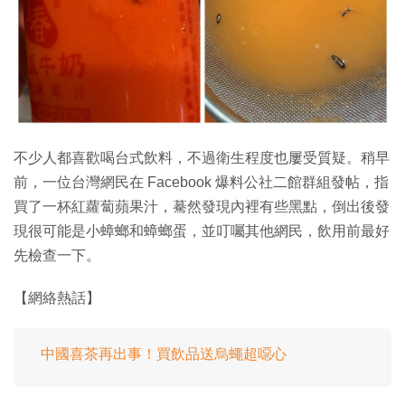
特集
不少人都喜歡喝台式飲料，不過衛生程度也屢受質疑。稍早
前，一位台灣網民在 Facebook 爆料公社二館群組發帖，指
買了一杯紅蘿蔔蘋果汁，驀然發現內裡有些黑點，倒出後發
現很可能是小蟑螂和蟑螂蛋，並叮囑其他網民，飲用前最好
先檢查一下。
【網絡熱話】
中國喜茶再出事！買飲品送烏蠅超噁心