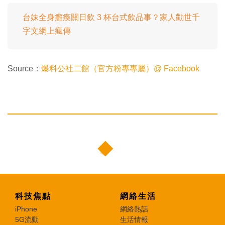
台妹全身癱瘓關日飲 3 杯台式飲品事？家人勸世千
字文網上瘋傳
Source：
爆料公社二館（官方粉專專屬）@ Facebook
科技焦點
網絡生活
iPhone
網絡熱話
5G流動
生活情報