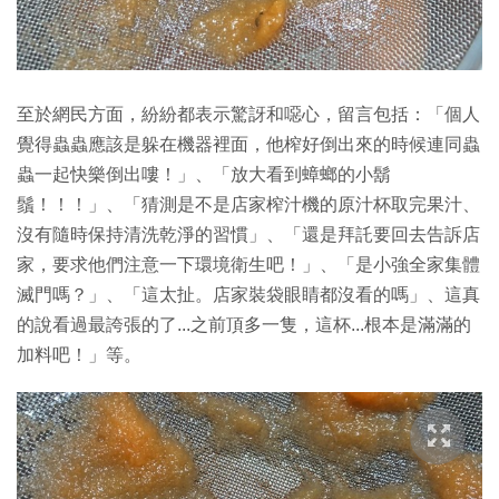
至於網民方面，紛紛都表示驚訝和噁心，留言包括：「個人
覺得蟲蟲應該是躲在機器裡面，他榨好倒出來的時候連同蟲
蟲一起快樂倒出嘍！」、「放大看到蟑螂的小鬍
鬚！！！」、「猜測是不是店家榨汁機的原汁杯取完果汁、
沒有隨時保持清洗乾淨的習慣」、「還是拜託要回去告訴店
家，要求他們注意一下環境衛生吧！」、「是小強全家集體
滅門嗎？」、「這太扯。店家裝袋眼睛都沒看的嗎」、這真
的說看過最誇張的了...之前頂多一隻，這杯...根本是滿滿的
加料吧！」等。