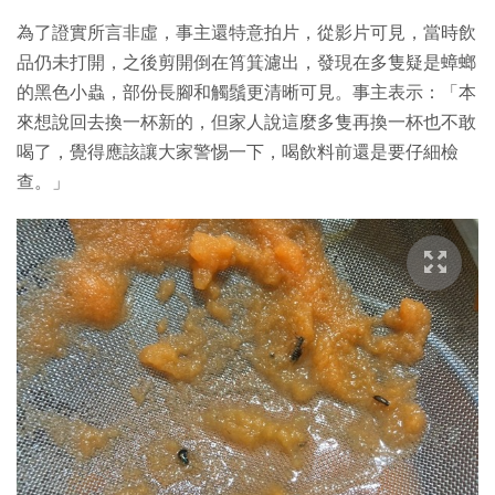
為了證實所言非虛，事主還特意拍片，從影片可見，當時飲
品仍未打開，之後剪開倒在筲箕濾出，發現在多隻疑是蟑螂
的黑色小蟲，部份長腳和觸鬚更清晰可見。事主表示：「本
來想說回去換一杯新的，但家人說這麼多隻再換一杯也不敢
喝了，覺得應該讓大家警惕一下，喝飲料前還是要仔細檢
查。」