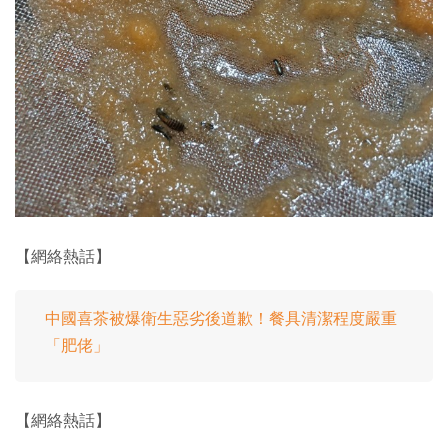
【網絡熱話】
中國喜茶被爆衛生惡劣後道歉！餐具清潔程度嚴重
「肥佬」
【網絡熱話】