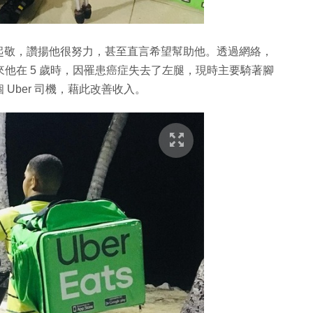
起敬，讚揚他很努力，甚至直言希望幫助他。透過網絡，
員，原來他在 5 歲時，因罹患癌症失去了左腿，現時主要騎著腳
Uber 司機，藉此改善收入。