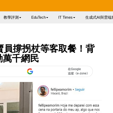
教學評測
EduTech
IT Times
生成式AI與雲端
s 外賣員撐拐杖等客取餐！背
動萬千網民
在Google
追蹤《e-zone》