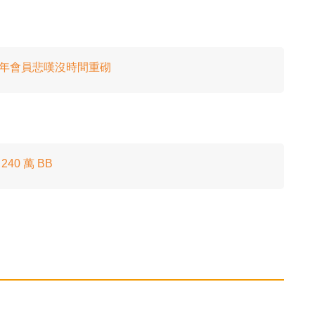
老年會員悲嘆沒時間重砌
0 萬 BB