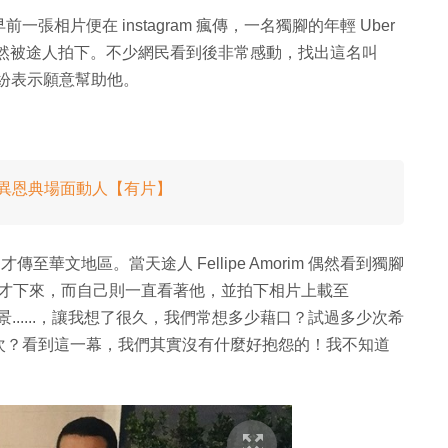
相片便在 instagram 瘋傳，一名獨腳的年輕 Uber
間偶然被途人拍下。不少網民看到後非常感動，找出這名叫
賣員，並紛紛表示願意幫助他。
唱奇異恩典場面動人【有片】
傳至華文地區。當天途人 Fellipe Amorim 偶然看到獨腳
的女子才下來，而自己則一直看著他，並拍下相片上載至
場景......，讓我想了很久，我們常想多少藉口？試過多少次希
次？看到這一幕，我們其實沒有什麼好抱怨的！我不知道