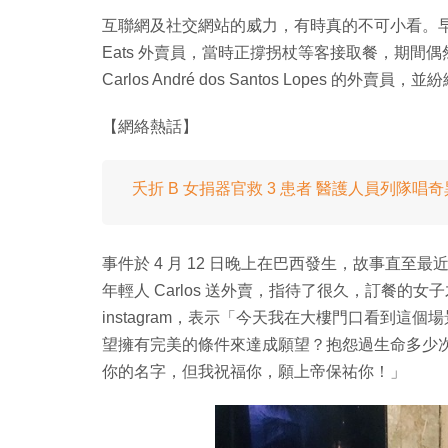
互聯網及社交網站的威力，有時真的不可小看。早前一張
Eats 外賣員，當時正撐拐杖等客接取餐，期
Carlos André dos Santos Lopes 的外
【網絡熱話】
夭折 B 女捐器官救 3 患者 醫護人員列隊
事件於 4 月 12 日晚上在巴西發生，故事直至最近才
年輕人 Carlos 送外賣，指待了很久，訂餐
instagram，表示「今天我在大樓門口看到這個
望擁有完美的條件來達成願望？抱怨過生命多少
你的名字，但我祝福你，願上帝保祐你！」