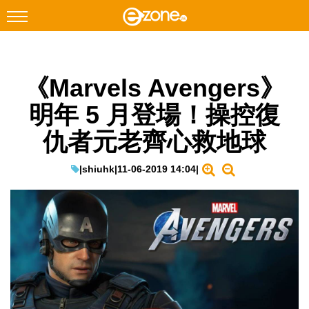
搜尋
《Marvels Avengers》
Facebook
Instagram
明年 5 月登場！操控復
科技焦點
仇者元老齊心救地球
網絡生活
遊戲動漫
|
shiuhk
|
11-06-2019 14:04
|
教學評測
EduTech
IT Times
生成式AI與雲端應用
Enterprise Digital Transformation