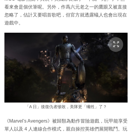
看來會是個伏筆呢。另外，作爲六元老之一的鷹眼又被直接
忽略了，估計又要唱首歌吧，但官方就透露蟻人也會出現在
遊戲中。
「A 日」後復仇者慘敗，美隊更「犧牲」了？
《Marvel's Avengers》被歸類為動作冒險遊戲，玩甲能享受
單人以及 4 人連線合作模式，親自操控英雄們展開戰鬥。玩