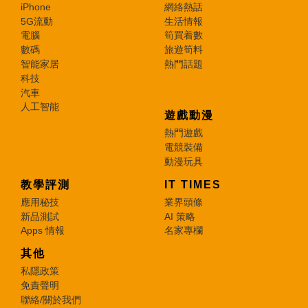
iPhone
網絡熱話
5G流動
生活情報
電腦
筍買着數
數碼
旅遊筍料
智能家居
熱門話題
科技
汽車
人工智能
遊戲動漫
熱門遊戲
電競裝備
動漫玩具
教學評測
IT TIMES
應用秘技
業界頭條
新品測試
AI 策略
Apps 情報
名家專欄
其他
私隱政策
免責聲明
聯絡/關於我們