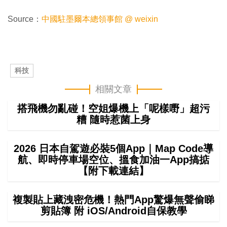
Source：
中國駐墨爾本總領事館 @ weixin
科技
相關文章
搭飛機勿亂碰！空姐爆機上「呢樣嘢」超污
糟 隨時惹菌上身
2026 日本自駕遊必裝5個App｜Map Code導
航、即時停車場空位、搵食加油一App搞掂
【附下載連結】
複製貼上藏洩密危機！熱門App驚爆無聲偷睇
剪貼簿 附 iOS/Android自保教學