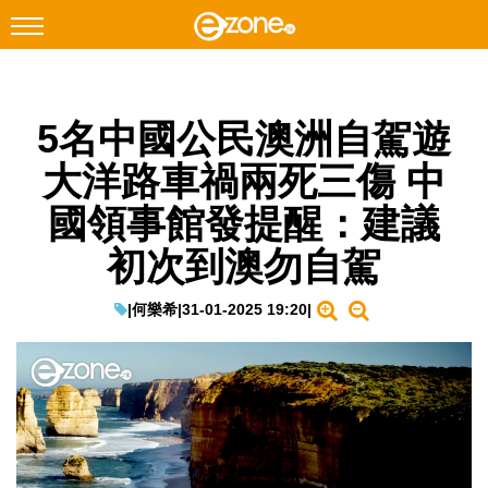
搜尋
5名中國公民澳洲自駕遊
Facebook
Instagram
大洋路車禍兩死三傷 中
科技焦點
國領事館發提醒：建議
網絡生活
初次到澳勿自駕
遊戲動漫
教學評測
|
何樂希
|
31-01-2025 19:20
|
EduTech
IT Times
生成式AI與雲端應用
Enterprise Digital Transformation