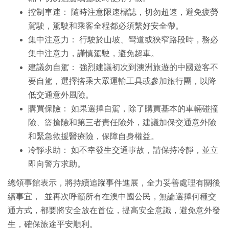
控制車速： 隨時注意限速標誌，切勿超速，避免疲勞
駕駛，駕駛和乘客全程都必須繫好安全帶。
集中注意力： 行駛於山坡、彎道或狹窄路段時，務必
集中注意力，謹慎駕駛，避免超車。
建議勿自駕： 強烈建議初次到澳洲旅遊的中國遊客不
要自駕，選擇搭乘大眾運輸工具或參加旅行團，以降
低交通意外風險。
購買保險： 如果選擇自駕，除了購買基本的車輛碰撞
險、盜搶險和第三者責任險外，建議加保交通意外險
和緊急救援醫療險，保障自身權益。
冷靜求助： 如不幸發生交通事故，請保持冷靜，並立
即向警方求助。
總領事館表示，將持續追蹤事件進展，全力妥善處理有關後
續事宜， 並再次呼籲所有在澳中國公民，無論選擇何種交
通方式，都要將安全放在首位，提高安全意識，避免意外發
生，確保旅途平安順利。