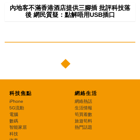
內地客不滿香港酒店提供三腳插 批評科技落
後 網民質疑：點解唔用USB插口
科技焦點
網絡生活
iPhone
網絡熱話
5G流動
生活情報
電腦
筍買着數
數碼
旅遊筍料
智能家居
熱門話題
科技