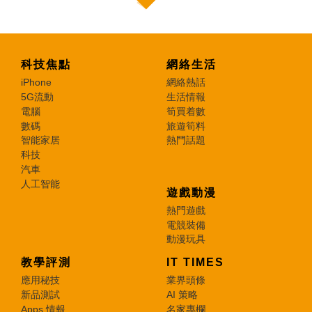
科技焦點
網絡生活
iPhone
網絡熱話
5G流動
生活情報
電腦
筍買着數
數碼
旅遊筍料
智能家居
熱門話題
科技
汽車
人工智能
遊戲動漫
熱門遊戲
電競裝備
動漫玩具
教學評測
IT TIMES
應用秘技
業界頭條
新品測試
AI 策略
Apps 情報
名家專欄