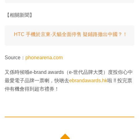
【相關新聞】
HTC 手機於京東‧天貓全面停售 疑鋪路撤出中國？！
Source：
phonearena.com
又係時候喺e-brand awards（e-世代品牌大獎）度投你心中
最愛電子品牌一票喇，快啲去
ebrandawards.hk
啦 !! 投完票
仲有機會得到超市禮券！