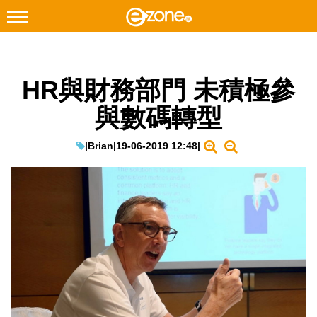
搜尋
HR與財務部門 未積極參
Facebook
Instagram
與數碼轉型
科技焦點
網絡生活
|
Brian
|
19-06-2019 12:48
|
遊戲動漫
教學評測
EduTech
IT Times
生成式AI與雲端應用
Enterprise Digital Transformation