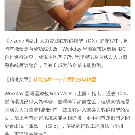
特集
【e-zone 專訊】人力資源在數碼轉型（DX）的歷程中，同
時有機會走向成功或失敗。Workday 早前跟市調機構 IDC
合作進行調查，發現本地有 77% 管理層認為財務與人力資
源系統應該整合，但有 8 成受訪企業未能做到。
【精選文章】
佳能協助中小企實踐數碼轉型
Workday 亞洲區總裁 Rob Wells（上圖）指出，過去 10 年
營商環境已經大為轉變，數碼轉型如箭在弦，但現實情況是
財務與人力資源相關部門，並沒有列入或參與數碼轉型的活
動，加上舊有營運系統未能互相連接，令不同營運部門之間
更會出現「孤島」（Silo），傳統的行政工序無法向前推
進，更遑論團隊協作。