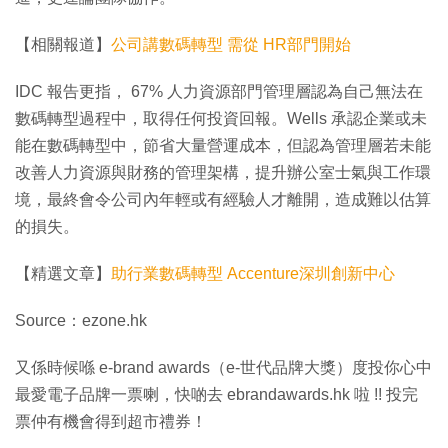
【相關報道】
公司講數碼轉型 需從 HR部門開始
IDC 報告更指， 67% 人力資源部門管理層認為自己無法在
數碼轉型過程中，取得任何投資回報。Wells 承認企業或未
能在數碼轉型中，節省大量營運成本，但認為管理層若未能
改善人力資源與財務的管理架構，提升辦公室士氣與工作環
境，最終會令公司內年輕或有經驗人才離開，造成難以估算
的損失。
【精選文章】
助行業數碼轉型 Accenture深圳創新中心
Source：ezone.hk
又係時候喺 e-brand awards（e-世代品牌大獎）度投你心中
最愛電子品牌一票喇，快啲去 ebrandawards.hk 啦 !! 投完
票仲有機會得到超市禮券！