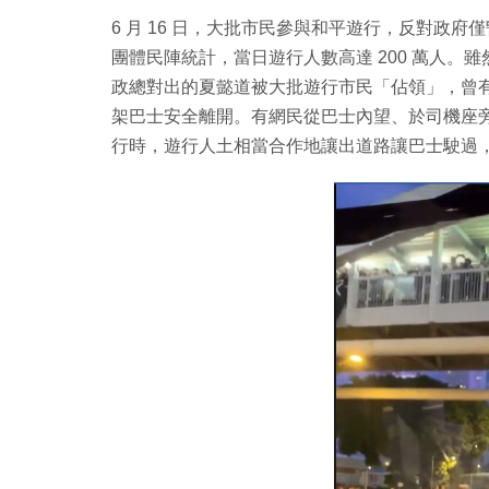
6 月 16 日，大批市民參與和平遊行，反對政
團體民陣統計，當日遊行人數高達 200 萬人
政總對出的夏懿道被大批遊行市民「佔領」，曾
架巴士安全離開。有網民從巴士內望、於司機座
行時，遊行人土相當合作地讓出道路讓巴士駛過