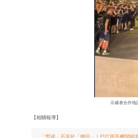
示威者合作地
【相關報導】
「暫緩」不等於「撤回」！巴打用手機鬧鐘