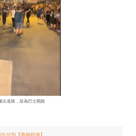
讓出道路，並為巴士開路
講出分別【曲線靚抽】