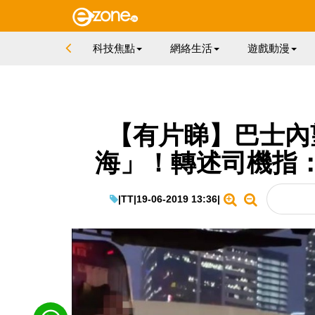
科技焦點
網絡生活
遊戲動漫
【有片睇】巴士內
海」！轉述司機指
|
TT
|
19-06-2019 13:36
|