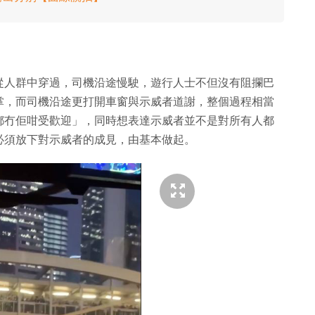
從人群中穿過，司機沿途慢駛，遊行人士不但沒有阻攔巴
掌，而司機沿途更打開車窗與示威者道謝，整個過程相當
都冇佢咁受歡迎」，同時想表達示威者並不是對所有人都
必須放下對示威者的成見，由基本做起。