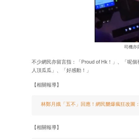
司機亦
不少網民亦留言指：「Proud of Hk！」、
人頂瓜瓜」、「好感動！」
【相關報導】
林鄭月娥「五不」回應！網民嬲爆瘋狂改圖
【相關報導】