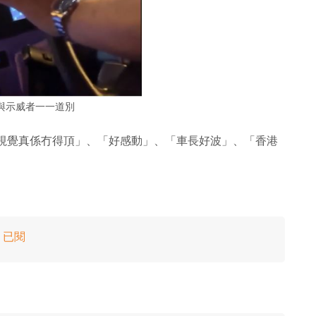
與示威者一一道別
「呢個視覺真係冇得頂」、「好感動」、「車長好波」、「香港
：已閱