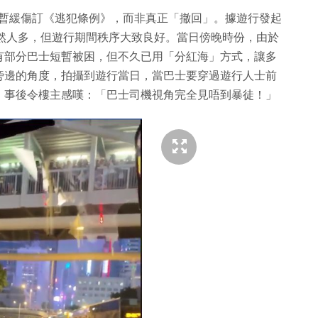
府僅暫緩傷訂《逃犯條例》，而非真正「撤回」。據遊行發起
。雖然人多，但遊行期間秩序大致良好。當日傍晚時份，由於
有部分巴士短暫被困，但不久已用「分紅海」方式，讓多
旁邊的角度，拍攝到遊行當日，當巴士要穿過遊行人士前
，事後令樓主感嘆：「巴士司機視角完全見唔到暴徒！」