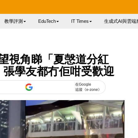
教學評測
EduTech
IT Times
生成式AI與雲端
望視角睇「夏愨道分紅
：張學友都冇佢咁受歡迎
在Google
追蹤《e-zone》