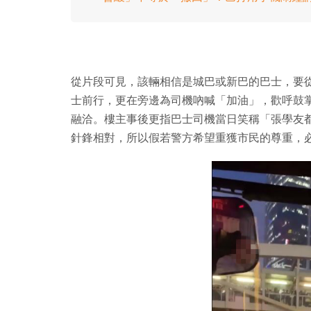
從片段可見，該輛相信是城巴或新巴的巴士，要
士前行，更在旁邊為司機吶喊「加油」，歡呼鼓
融洽。樓主事後更指巴士司機當日笑稱「張學友
針鋒相對，所以假若警方希望重獲市民的尊重，