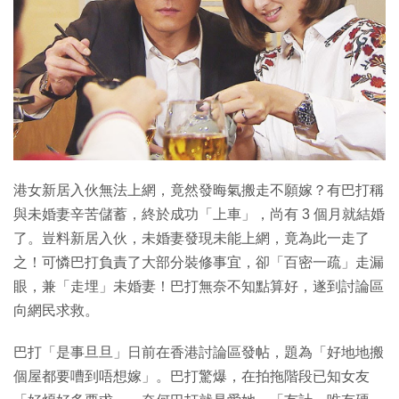
港女新居入伙無法上網，竟然發晦氣搬走不願嫁？有巴打稱
與未婚妻辛苦儲蓄，終於成功「上車」，尚有 3 個月就結婚
了。豈料新居入伙，未婚妻發現未能上網，竟為此一走了
之！可憐巴打負責了大部分裝修事宜，卻「百密一疏」走漏
眼，兼「走埋」未婚妻！巴打無奈不知點算好，遂到討論區
向網民求救。
巴打「是事旦旦」日前在香港討論區發帖，題為「好地地搬
個屋都要嘈到唔想嫁」。巴打驚爆，在拍拖階段已知女友