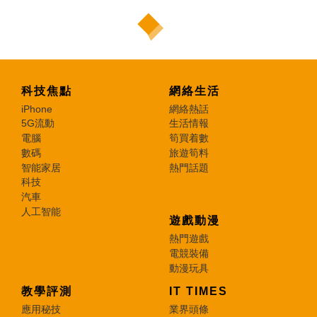
科技焦點
網絡生活
iPhone
網絡熱話
5G流動
生活情報
電腦
筍買着數
數碼
旅遊筍料
智能家居
熱門話題
科技
汽車
人工智能
遊戲動漫
熱門遊戲
電競裝備
動漫玩具
教學評測
IT TIMES
應用秘技
業界頭條