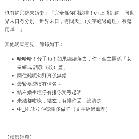
也有網民撐未婚妻：「完全係你問題啦！e+上唔到網，同世
界末日冇分別，世界末日，有間天_（文字經過處理）有鬼
用咩！」
其他網民意見，節錄如下：
哈哈哈！分手 la！如果繼續落去，你下個主題係「女
皇練成 調教（校）篇」
同住難呢句野真係無錯...
最緊要層樓冇佢名～
結左婚生埋仔有排你受弓起晒
未結都咁樣，結左，有排你受，諗清楚
中_即飛啦 仲諗咁多做咩（文字經過處理）
【精選消息】