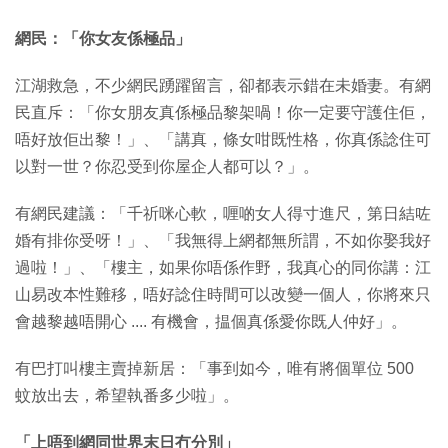
網民：「你女友係極品」
江湖救急，不少網民踴躍留言，卻都表示錯在未婚妻。有網
民直斥：「你女朋友真係極品黎架喎！你一定要守護住佢，
唔好放佢出黎！」、「講真，條女咁既性格，你真係諗住可
以對一世？你忍受到你屋企人都可以？」。
有網民建議：「千祈咪心軟，喱啲女人得寸進尺，第日結咗
婚有排你受呀！」、「我無得上網都無所謂，不如你娶我好
過啦！」、「樓主，如果你唔係作野，我真心的同你講：江
山易改本性難移，唔好諗住時間可以改變一個人，你將來只
會越黎越唔開心 .... 有機會，揾個真係愛你既人仲好」。
有巴打叫樓主賣掉新居：「事到如今，唯有將個單位 500
蚊放出去，希望執番多少啦」。
「上唔到網同世界末日冇分別」