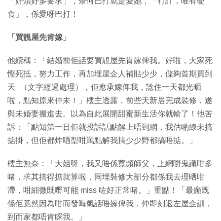
「好煩好多要求」，奈何巴打就是愛她，「冇計，唯有硬
食」，係愛呀巴打！
「買靚屋先肯嫁」
他續稱：「結婚前佢話要買靚屋先肯嫁俾我。好啦，大家死
慳死抵，努力工作，再加埋屋企人補貼少少，儲夠首期買到
天_（文字經過處理），佢應承嫁俾我，諗住一天都光晒
啦，點知原來仲未！」樓主透露，前些天新居完成裝修，遂
與未婚妻搬進去。以為自此展開甜蜜新生活你就輸了！他苦
訴：「點知第一日佢就投訴話點解上唔到網，我估啲線未搞
掂掛，但佢都炸哂型咁罵點解我搞少少野都搞唔掂。」
樓主無奈：「大姐呀，我又唔係寬頻師父，上網嘢鬼識咁多
啫，求其搞得掂就算啦，同埋裝修大部分都係我去理晒咁
滯，咁細微既嘢可能 miss 咗好正常啫。」重點！「最癲既
係佢竟然因為咁而發晦氣話唔嫁俾我，仲即刻返左屋企訓，
到而家都唔肯睬我。」