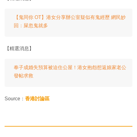
【鬼同你 OT】港女分享辦公室疑似有鬼經歷 網民妙
回：屎忽鬼就多
【精選消息】
奉子成婚失預算被迫住公屋！港女抱怨想返娘家老公
發帖求救
Source：
香港討論區