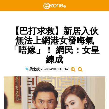
【巴打求救】新居入伙
無法上網港女發晦氣
「唔嫁」！ 網民：女皇
練成
|
柔之拔
|
20-06-2019 10:42
|