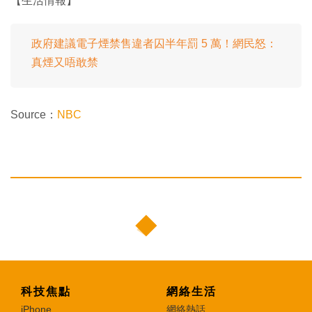
【生活情報】
政府建議電子煙禁售違者囚半年罰 5 萬！網民怒：
真煙又唔敢禁
Source：
NBC
科技焦點
網絡生活
iPhone
網絡熱話