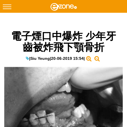
搜尋
電子煙口中爆炸 少年牙
Facebook
Instagram
齒被炸飛下顎骨折
科技焦點
網絡生活
|
Siu Yeung
|
20-06-2019 15:54
|
遊戲動漫
教學評測
EduTech
IT Times
生成式AI與雲端應用
Enterprise Digital Transformation