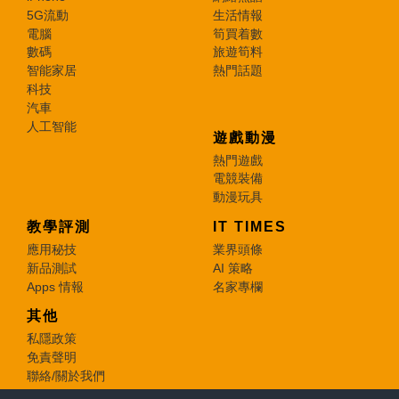
5G流動
生活情報
電腦
筍買着數
數碼
旅遊筍料
智能家居
熱門話題
科技
汽車
人工智能
遊戲動漫
熱門遊戲
電競裝備
動漫玩具
教學評測
IT TIMES
應用秘技
業界頭條
新品測試
AI 策略
Apps 情報
名家專欄
其他
私隱政策
免責聲明
聯絡/關於我們