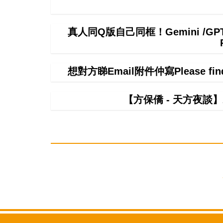
真人同Q版自己同框！Gemini /
想對方睇Email附件仲寫Please f
【方保僑 - 天方夜談