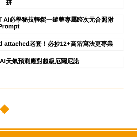
拼
GPT AI必學秘技輕鬆一鍵整專屬跨次元合照附
Prompt
ind attached老套！必抄12+高階寫法更專業
】AI天氣預測應對超級厄爾尼諾