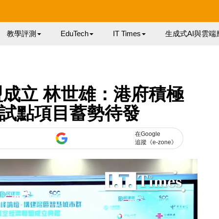
教學評測
EduTech
IT Times
生成式AI與雲端
成立 林世雄：港府積極
 試點項目蓄勢待發
在Google
追蹤《e-zone》