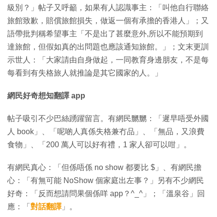
級別？」帖子又呼籲，如果有人認識事主：「叫他自行聯絡
旅館致歉，賠償旅館損失，做返一個有承擔的香港人」；又
語帶批判稱希望事主「不是出了甚麼意外,所以不能預期到
達旅館，但假如真的出問題也應該通知旅館。」；文末更訓
示世人：「大家請由自身做起，一同教育身邊朋友，不是每
每看到有失格旅人就推論是其它國家的人。」
網民好奇想知翻譯 app
帖子吸引不少巴絲踴躍留言。有網民嬲嬲：「遲早唔受外國
人 book」、「呢啲人真係失格兼冇品」、「無品，又浪費
食物」、「200 萬人可以好有禮，1 家人卻可以咁」。
有網民真心：「但係唔係 no show 都要比 $」、有網民擔
心：「有無可能 NoShow 個家庭出左事？」另有不少網民
好奇：「反而想請問果個係咩 app？^_^」；「溫泉谷」回
應：「
對話翻譯
」。