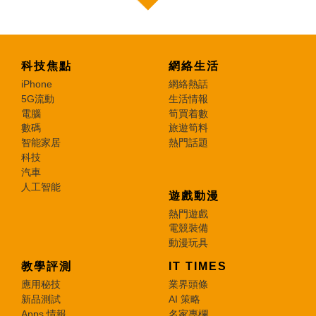
科技焦點
網絡生活
iPhone
網絡熱話
5G流動
生活情報
電腦
筍買着數
數碼
旅遊筍料
智能家居
熱門話題
科技
汽車
人工智能
遊戲動漫
熱門遊戲
電競裝備
動漫玩具
教學評測
IT TIMES
應用秘技
業界頭條
新品測試
AI 策略
Apps 情報
名家專欄