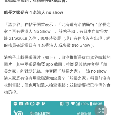
電郵取消預約，並指事件純屬誤會。
船長之家疑有 4 名港人 no show
「溫泉谷」在帖子開首表示：「北海道有名的民宿＂船長之
家＂再有香港人 No Show」。該帖子稱，有日本自駕谷友
於 21/6/2019 入住，晚餐時發展（現）有住客沒有出現，經
服務員確認當日有 4 名香港人 玩失蹤 (No Show )。
隨帖子上載幾張圖片（如下），目測推斷是從自駕谷轉載的
圖片，其中兩張是翻譯 app 截圖，推斷是其他住客與「船
長之家」的對話紀錄。住客問「船長之家」，該 no show
港人家庭有沒有用電郵通知缺席？「船長之家」稱目前沒有
收到電郵，但也可能還未檢查電郵；並指需要把已準備的食
物扔掉。