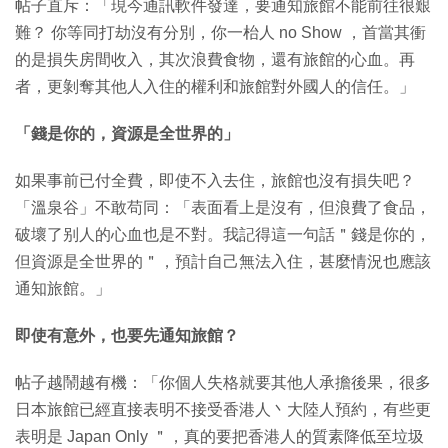
帖子直斥：「現今通訊軟件發達，要通知旅館不能前往很艱
難？ 你等同打劫沒有分別，你一枱人 no Show ，首當其衝
的是損失房間收入，其次浪費食物，還有旅館的心血。再
者，更剝奪其他人入住的權利和旅館對外國人的信任。」
「錢是你的，資源是全世界的」
如果事前已付全費，即使不入去住，旅館也沒有損失吧？
「溫泉谷」不敢苟同：「表面看上是沒有，但浪費了食品，
破壞了别人的心血也是不對。我記得這一句話＂錢是你的，
但資源是全世界的＂，預計自己無法入住，甚麼情況也應該
通知旅館。」
即使有意外，也要先通知旅館？
帖子越鬧越有機：「你個人失格就要其他人承擔後果，很多
日本旅館已經直接表明不接受香港人丶大陸人預約，有些更
表明是 Japan Only ＂，真的要把香港人的質素降低至垃圾