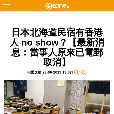
搜尋
日本北海道民宿有香港
Facebook
Instagram
人 no show？【最新消
科技焦點
息：當事人原來已電郵
網絡生活
取消】
遊戲動漫
教學評測
|
柔之拔
|
23-06-2019 13:37
|
EduTech
IT Times
生成式AI與雲端應用
Enterprise Digital Transformation