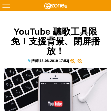
搜尋
YouTube 聽歌工具限
Facebook
Instagram
免！支援背景、閉屏播
科技焦點
放！
網絡生活
遊戲動漫
|
天師
|
13-08-2019 17:53
|
教學評測
EduTech
IT Times
生成式AI與雲端應用
Enterprise Digital Transformation