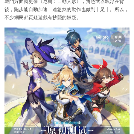
戰鬥方面就更像《尼爾：自動人形》，角色武器飄浮在背
後，跑步能自動加速，連急煞的動作也做到十足十。所以，
不少網民都質疑遊戲有抄襲的嫌疑。