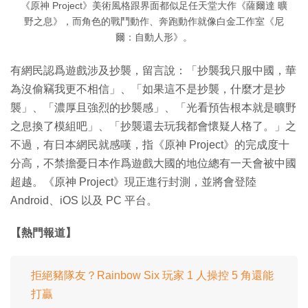
《原神 Project》美術風格跟界面都似足任天堂大作《薩爾達 曠
野之息》，而角色的戰鬥動作、奔跑動作就像白金工作室《尼
爾：自動人形》。
有網民認爲遊戲涉及抄襲，留言說：「抄襲我只服中國，華
為沒偷竊我更不相信」、「如果這不是抄襲，什麼才是抄
襲」、「濃厚且強烈的抄襲感」、「光看預告根本就是曠野
之息換了模組吧」、「抄襲還去玩我都會懷疑人格了。」之
不過，有日本網民就感嘆，指《原神 Project》的完成度十
分高，不禁擔憂日本作爲遊戲大國的地位總有一天會被中國
超越。《原神 Project》現正進行封測，並將會登陸
Android、iOS 以及 PC 平台。
【熱門報道】
拒絕豬隊友？Rainbow Six 玩家 1 人操控 5 角還能
打贏