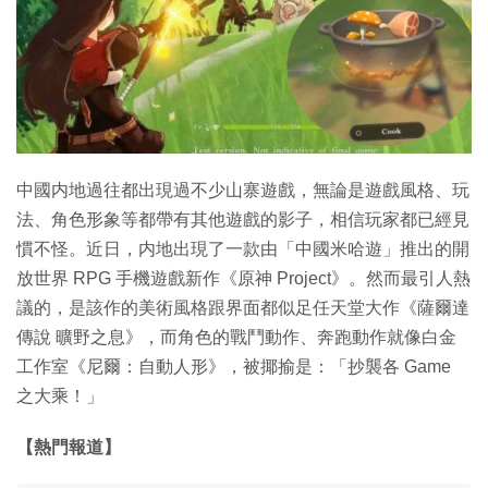
中國内地過往都出現過不少山寨遊戲，無論是遊戲風格、玩
法、角色形象等都帶有其他遊戲的影子，相信玩家都已經見
慣不怪。近日，内地出現了一款由「中國米哈遊」推出的開
放世界 RPG 手機遊戲新作《原神 Project》。然而最引人熱
議的，是該作的美術風格跟界面都似足任天堂大作《薩爾達
傳說 曠野之息》，而角色的戰鬥動作、奔跑動作就像白金
工作室《尼爾：自動人形》，被揶揄是：「抄襲各 Game
之大乘！」
【熱門報道】