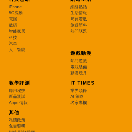
iPhone
網絡熱話
5G流動
生活情報
電腦
筍買着數
數碼
旅遊筍料
智能家居
熱門話題
科技
汽車
人工智能
遊戲動漫
熱門遊戲
電競裝備
動漫玩具
教學評測
IT TIMES
應用秘技
業界頭條
新品測試
AI 策略
Apps 情報
名家專欄
其他
私隱政策
免責聲明