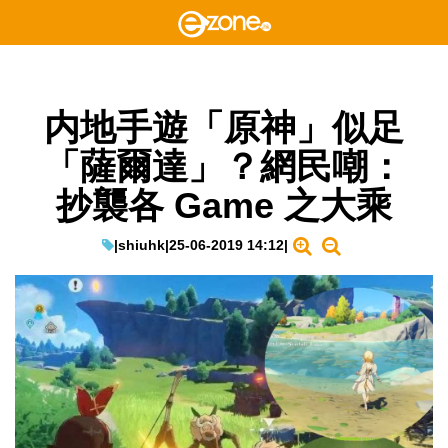
内地手遊「原神」似足
「薩爾達」？網民嘲：
抄襲各 Game 之大乘
|
shiuhk
|
25-06-2019 14:12
|