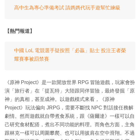
高中生為專心準備考試 請媽媽代玩手遊幫忙練級
【熱門報道】
中國 LoL 電競選手疑按照「必贏」貼士 投注王者榮
耀賽事被罰禁賽
《原神 Project》是一款開放世界 RPG 冒險遊戲，玩家會扮
演「旅行者」在「提瓦特」大陸跟同伴冒險，最終發掘「原
神」的真相，甚至成神。以遊戲模式來看，《原神
Project》玩法偏向 JRPG，需要不斷找 NPC 對話接任務解
劇情。然而遊戲就自帶煮食系統，跟《薩爾達》一樣可以自
己研究食材配搭，煮出不同功能的料理。而角色方面，主角
跟林克一樣可以周圍攀爬、也可以用披肩在空中滑翔。不過