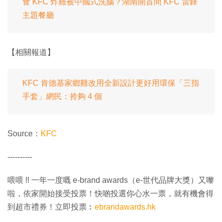
食 KFC 炸雞被中國式洗腦？湖南開首間 KFC 雷鋒
主題餐廳
【相關報道】
KFC 肯德基家鄉雞改用全新設計更好用環保「三指
手套」網民：拎夠 4 個
Source：
KFC
----------
喂喂 !! 一年一度嘅 e-brand awards（e-世代品牌大獎）又嚟
啦，依家開始接受投票！快啲投選你心水一票，就有機會得
到超市禮券！立即投票︰
ebrandawards.hk