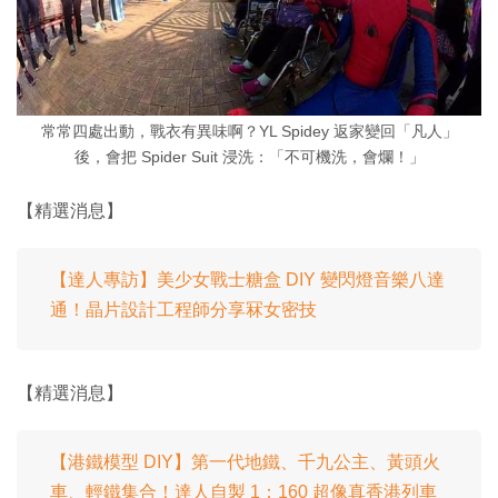
常常四處出動，戰衣有異味啊？YL Spidey 返家變回「凡人」
後，會把 Spider Suit 浸洗：「不可機洗，會爛！」
【精選消息】
【達人專訪】美少女戰士糖盒 DIY 變閃燈音樂八達
通！晶片設計工程師分享冧女密技
【精選消息】
【港鐵模型 DIY】第一代地鐵、千九公主、黃頭火
車、輕鐵集合！達人自製 1：160 超像真香港列車