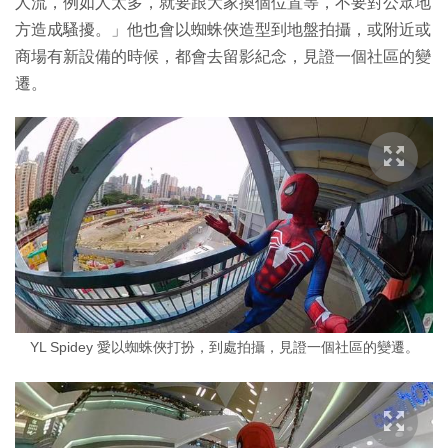
人流，例如人太多，就要跟大家換個位置等，不要對公眾地
方造成騷擾。」他也會以蜘蛛俠造型到地盤拍攝，或附近或
商場有新設備的時候，都會去留影紀念，見證一個社區的變
遷。
YL Spidey 愛以蜘蛛俠打扮，到處拍攝，見證一個社區的變遷。