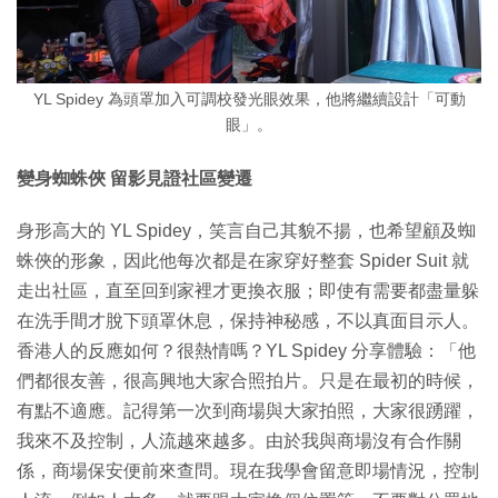
YL Spidey 為頭罩加入可調校發光眼效果，他將繼續設計「可動
眼」。
變身蜘蛛俠 留影見證社區變遷
身形高大的 YL Spidey，笑言自己其貌不揚，也希望顧及蜘
蛛俠的形象，因此他每次都是在家穿好整套 Spider Suit 就
走出社區，直至回到家裡才更換衣服；即使有需要都盡量躲
在洗手間才脫下頭罩休息，保持神秘感，不以真面目示人。
香港人的反應如何？很熱情嗎？YL Spidey 分享體驗：「他
們都很友善，很高興地大家合照拍片。只是在最初的時候，
有點不適應。記得第一次到商場與大家拍照，大家很踴躍，
我來不及控制，人流越來越多。由於我與商場沒有合作關
係，商場保安便前來查問。現在我學會留意即場情況，控制