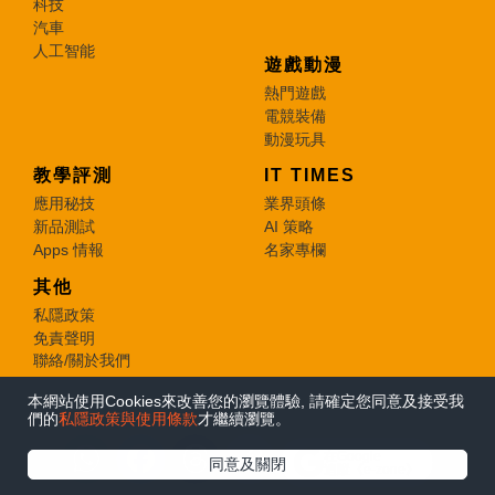
科技
汽車
人工智能
遊戲動漫
熱門遊戲
電競裝備
動漫玩具
教學評測
IT TIMES
應用秘技
業界頭條
新品測試
AI 策略
Apps 情報
名家專欄
其他
私隱政策
免責聲明
聯絡/關於我們
本網站使用Cookies來改善您的瀏覽體驗, 請確定您同意及接受我
© 2026 e-zone. All Rights Reserved.
們的
私隱政策與使用條款
才繼續瀏覽。
在Google
同意及關閉
追蹤《e-zone》