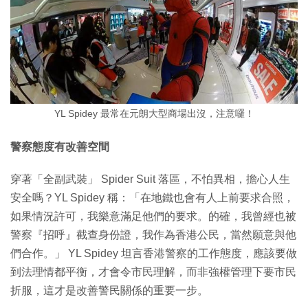
YL Spidey 最常在元朗大型商場出沒，注意囉！
警察態度有改善空間
穿著「全副武裝」 Spider Suit 落區，不怕異相，擔心人生
安全嗎？YL Spidey 稱：「在地鐵也會有人上前要求合照，
如果情況許可，我樂意滿足他們的要求。的確，我曾經也被
警察『招呼』截查身份證，我作為香港公民，當然願意與他
們合作。」 YL Spidey 坦言香港警察的工作態度，應該要做
到法理情都平衡，才會令市民理解，而非強權管理下要市民
折服，這才是改善警民關係的重要一步。