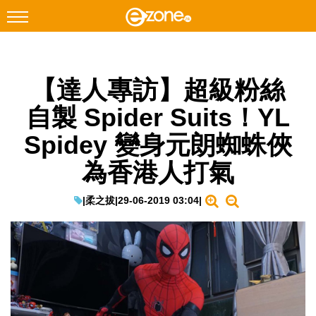
搜尋
【達人專訪】超級粉絲
Facebook
Instagram
自製 Spider Suits！YL
科技焦點
Spidey 變身元朗蜘蛛俠
網絡生活
為香港人打氣
遊戲動漫
教學評測
|
柔之拔
|
29-06-2019 03:04
|
EduTech
IT Times
生成式AI與雲端應用
Enterprise Digital Transformation