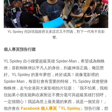
YL Spidey 控訴現屆政府太多謊言又不問責，對下一代有不良影
響。
個人專頁預告行蹤
YL Spidey 自小鍾愛超級英雄 Spider-Man，希望成為蜘蛛
俠；喜歡蜘蛛俠以平凡人的身份，到處伸張正義，儆惡懲
奸。YL Spidey 的童年夢想，終於成真！就像電影裡的
Spider-Man，每當社會有需要的時候，YL Spidey 就會變身
蜘蛛俠，走勻全港與大家影相拍片玩耍：「我不怕累，我相
信如果小朋友能夠在家附近不費分毫可與超級英雄打招呼，
一定很開心！我認為世上最美麗的東西，就是一個笑容！」
他亦會在
Facebook 個人專頁「YL Spidey」
預告行蹤，想