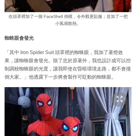
在頭罩裡加了一個 FaceShell 倒模，令外觀更貼服；並加了一把
小風扇散熱。
蜘蛛眼會發光
「其中 Iron Spider Suit 頭罩裡的蜘蛛眼，我加了著燈效
果，讓蜘蛛眼會發光。除了忠於原著外，我也設計成可以控
制調校蜘蛛眼的光度，讓我即使在昏暗環境走路，都不會撞
倒大家。」他透露下一步將會製作可眨動的蜘蛛眼。