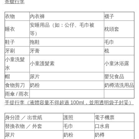
寄艙行李
衣物
內衣褲
襪子
安睡用品（如：公仔、毛巾被
睡衣
枕頭套
等）
鞋子
拖鞋
毛巾
牙刷
牙膏
梳
小童洗髮
小童護髮素
小童沐浴露
水
帽
尿片
嬰兒食品
食物剪刀
奶粉
奶樽清洗用品
雨傘 / 雨衣
手提行李（液體容量不得超過 100ml，並用透明袋子封妥）
身分證 ／ 出世紙
護照
電子機票
替換衣物 ／ 外套
毛巾
口水肩
尿片
奶粉
奶樽