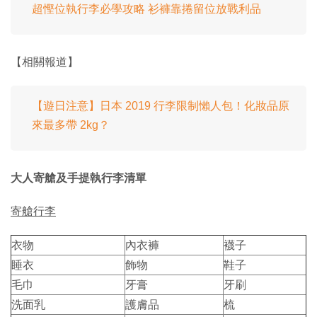
超慳位執行李必學攻略 衫褲靠捲留位放戰利品
【相關報道】
【遊日注意】日本 2019 行李限制懶人包！化妝品原
來最多帶 2kg？
大人寄艙及手提執行李清單
寄艙行李
衣物
內衣褲
襪子
睡衣
飾物
鞋子
毛巾
牙膏
牙刷
洗面乳
護膚品
梳