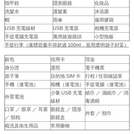
指甲鉗
隱形眼鏡
化妝品
洗髮水
護髮素
沐浴露
帽
雨傘
備用膠袋
USB 充電線材
USB 充電器
相機充電器
手提電腦充電器
萬用旅遊插頭
小型拖板
手提行李（液體容量不得超過 100ml，並用透明袋子封妥）
銀包
信用卡
現金
身分證
護照
電子機票
原子筆
目的地 SIM 卡
行程 / 住宿確認單
手機（連電池）
相機（連電池）
手提電腦（連電池）
少量 USB 充電
紙巾 ／ 濕紙巾 ／ 消
外置電池
線材
毒酒精
口罩 ／ 眼罩 ／ 耳塞
眼鏡盒 ／ 隱形
外套 ／ 頸巾
／ 頸枕
眼鏡盒
梳洗及衛生用品
常用藥物