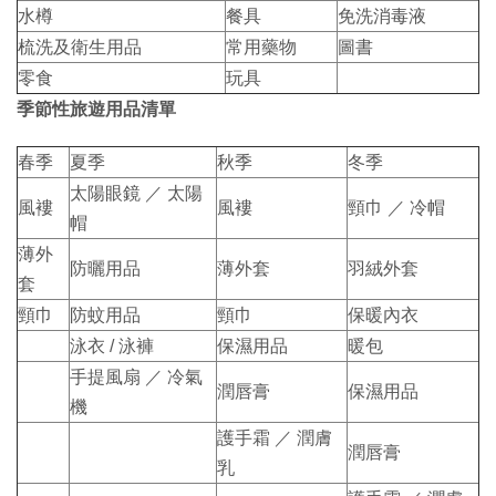
水樽
餐具
免洗消毒液
梳洗及衛生用品
常用藥物
圖書
零食
玩具
季節性旅遊用品清單
春季
夏季
秋季
冬季
太陽眼鏡 ／ 太陽
風褸
風褸
頸巾 ／ 冷帽
帽
薄外
防曬用品
薄外套
羽絨外套
套
頸巾
防蚊用品
頸巾
保暖內衣
泳衣 / 泳褲
保濕用品
暖包
手提風扇 ／ 冷氣
潤唇膏
保濕用品
機
護手霜 ／ 潤膚
潤唇膏
乳